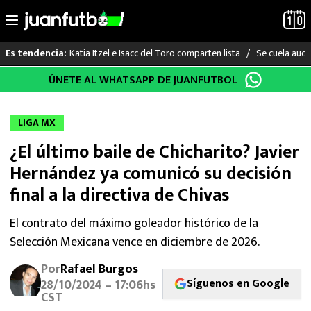
Katia Itzel e Isacc del Toro comparten lista
Se cuela audi
Es tendencia:
Saltar
ÚNETE AL WHATSAPP DE JUANFUTBOL
LO ÚLTIMO
al
contenido
LIGA MX
LIGA MX
¿El último baile de Chicharito? Javier
RAYADOS
Hernández ya comunicó su decisión
PUMAS
final a la directiva de Chivas
ATLANTE
El contrato del máximo goleador histórico de la
Selección Mexicana vence en diciembre de 2026.
SELECCIÓN MEXICANA
Por
Rafael Burgos
Síguenos en Google
28/10/2024 – 17:06hs
FUTBOL INTERNACIONAL
CST