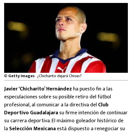
MEXICANOS EN EL EXTRANJERO
FUTBOL ESTUFA
FÓRMULA 1
BOXEO
LIGA MX
©
Getty Images
¿Chicharito dejará Chivas?
NFL
Javier ‘Chicharito’ Hernández
ha puesto fin a las
especulaciones sobre su posible retiro del fútbol
profesional, al comunicar a la directiva del
Club
Deportivo Guadalajara
su firme intención de continuar
su carrera deportiva. El máximo goleador histórico de
la
Selección Mexicana
está dispuesto a renegociar su