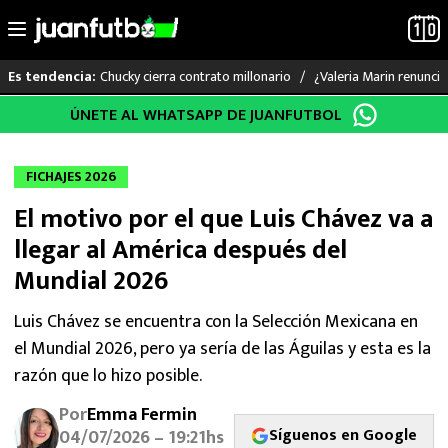
Chucky cierra contrato millonario
¿Valeria Marin renunc
Es tendencia:
Saltar
ÚNETE AL WHATSAPP DE JUANFUTBOL
LO ÚLTIMO
al
contenido
LIGA MX
FICHAJES 2026
El motivo por el que Luis Chávez va a
RAYADOS
llegar al América después del
PUMAS
Mundial 2026
ATLANTE
Luis Chávez se encuentra con la Selección Mexicana en
el Mundial 2026, pero ya sería de las Águilas y esta es la
SELECCIÓN MEXICANA
razón que lo hizo posible.
Por
Emma Fermin
FUTBOL INTERNACIONAL
Síguenos en Google
04/07/2026 – 19:21hs