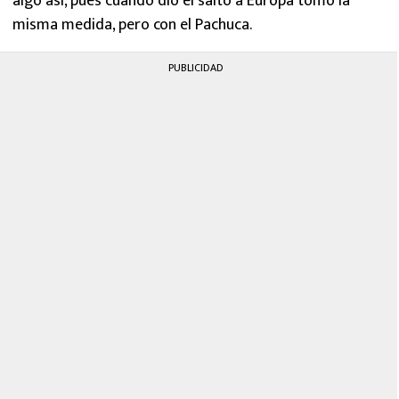
algo así, pues cuando dio el salto a Europa tomó la
misma medida, pero con el Pachuca.
PUBLICIDAD