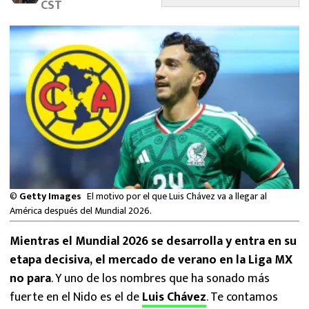
CST
MEXICANOS EN EL EXTRANJERO
FUTBOL ESTUFA
FÓRMULA 1
BOXEO
LIGA MX
NFL
©
Getty Images
El motivo por el que Luis Chávez va a llegar al
América después del Mundial 2026.
Mientras el Mundial 2026 se desarrolla y entra en su
etapa decisiva, el mercado de verano en la Liga MX
no para
. Y uno de los nombres que ha sonado más
fuerte en el Nido es el de
Luis Chávez
. Te contamos