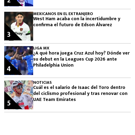
2
MEXICANOS EN EL EXTRANJERO
West Ham acaba con la incertidumbre y
confirma el futuro de Edson Álvarez
3
LIGA MX
¿A qué hora juega Cruz Azul hoy? Dónde ver
su debut en la Leagues Cup 2026 ante
Philadelphia Union
4
NOTICIAS
Cuál es el salario de Isaac del Toro dentro
del ciclismo profesional y tras renovar con
UAE Team Emirates
5