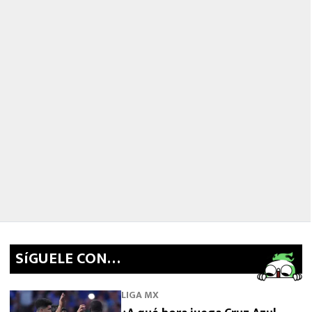
SíGUELE CON…
LIGA MX