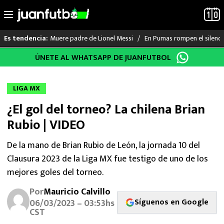
Muere padre de Lionel Messi
En Pumas rompen el silenci
Es tendencia:
Saltar
ÚNETE AL WHATSAPP DE JUANFUTBOL
LO ÚLTIMO
al
contenido
LIGA MX
LIGA MX
¿El gol del torneo? La chilena Brian
RAYADOS
Rubio | VIDEO
PUMAS
De la mano de Brian Rubio de León, la jornada 10 del
Clausura 2023 de la Liga MX fue testigo de uno de los
ATLANTE
mejores goles del torneo.
SELECCIÓN MEXICANA
Por
Mauricio Calvillo
Síguenos en Google
06/03/2023 – 03:53hs
FUTBOL INTERNACIONAL
CST