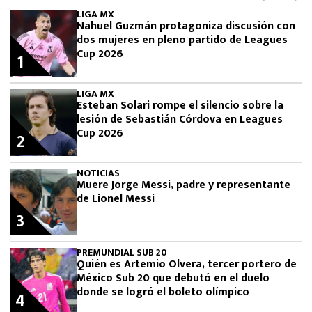
LIGA MX
Nahuel Guzmán protagoniza discusión con
dos mujeres en pleno partido de Leagues
Cup 2026
1
LIGA MX
Esteban Solari rompe el silencio sobre la
lesión de Sebastián Córdova en Leagues
Cup 2026
2
NOTICIAS
Muere Jorge Messi, padre y representante
de Lionel Messi
3
PREMUNDIAL SUB 20
Quién es Artemio Olvera, tercer portero de
México Sub 20 que debutó en el duelo
donde se logró el boleto olímpico
4