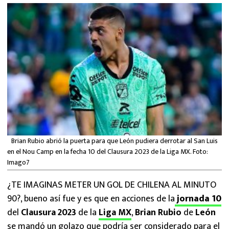
MEXICANOS EN EL EXTRANJERO
FUTBOL ESTUFA
FÓRMULA 1
BOXEO
LIGA MX
NFL
Brian Rubio abrió la puerta para que León pudiera derrotar al San Luis
en el Nou Camp en la fecha 10 del Clausura 2023 de la Liga MX. Foto:
Imago7
¿TE IMAGINAS METER UN GOL DE CHILENA AL MINUTO
90?, bueno así fue y es que en acciones de la
jornada 10
del
Clausura 2023
de la
Liga MX
,
Brian Rubio
de
León
se mandó un golazo que podría ser considerado para el