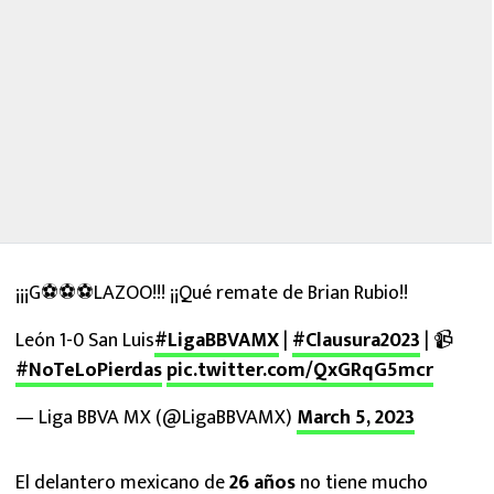
¡¡¡G⚽⚽⚽LAZOO!!! ¡¡Qué remate de Brian Rubio!!
León 1-0 San Luis
#LigaBBVAMX
|
#Clausura2023
| 📹
#NoTeLoPierdas
pic.twitter.com/QxGRqG5mcr
— Liga BBVA MX (@LigaBBVAMX)
March 5, 2023
El delantero mexicano de
26 años
no tiene mucho