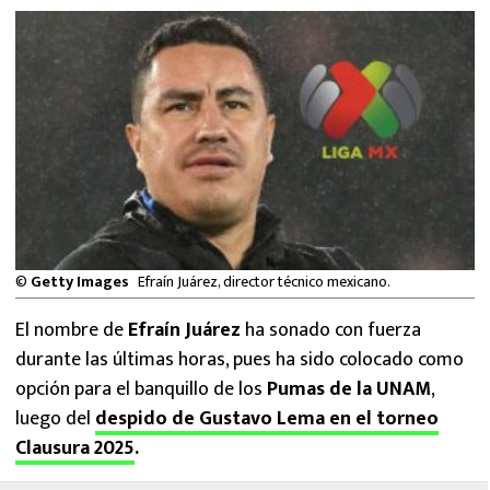
MEXICANOS EN EL EXTRANJERO
FUTBOL ESTUFA
FÓRMULA 1
BOXEO
LIGA MX
©
Getty Images
Efraín Juárez, director técnico mexicano.
NFL
El nombre de
Efraín Juárez
ha sonado con fuerza
durante las últimas horas, pues ha sido colocado como
opción para el banquillo de los
Pumas de la UNAM
,
luego del
despido de Gustavo Lema en el torneo
Clausura 2025
.