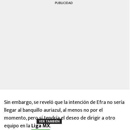
PUBLICIDAD
Sin embargo, se reveló que la intención de Efra no sería
llegar al banquillo auriazul, al menos no por el
momento, pero sí tendría el deseo de dirigir a otro
VER TAMBIÉN
equipo en la
Liga MX
.