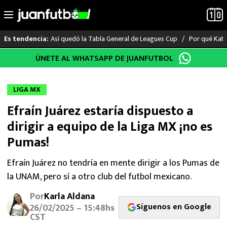
Así quedó la Tabla General de Leagues Cup
Por qué Katia
Es tendencia:
Saltar
ÚNETE AL WHATSAPP DE JUANFUTBOL
LO ÚLTIMO
al
contenido
LIGA MX
LIGA MX
Efraín Juárez estaría dispuesto a
RAYADOS
dirigir a equipo de la Liga MX ¡no es
PUMAS
Pumas!
ATLANTE
Efraín Juárez no tendría en mente dirigir a los Pumas de
la UNAM, pero sí a otro club del futbol mexicano.
SELECCIÓN MEXICANA
Por
Karla Aldana
Síguenos en Google
26/02/2025 – 15:48hs
FUTBOL INTERNACIONAL
CST