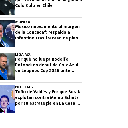
Colo Colo en Chile
MUNDIAL
México nuevamente al margen
de la Concacaf: respalda a
Infantino tras fracaso de plan
para vender el Mundial
LIGA MX
Por qué no juega Rodolfo
Rotondi en debut de Cruz Azul
en Leagues Cup 2026 ante
Philadelphia Union
NOTICIAS
Toño de Valdés y Enrique Burak
explotan contra Memo Schutz
por su estrategia en La Casa de
los Famosos 2026