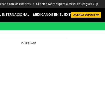
 acaba con los rumores
Gilberto Mora supera a Messi en Leagues Cup 2026: 
L INTERNACIONAL
MEXICANOS EN EL EXTRANJERO
FUTBOL 
AGENDA DEPORTIVA
PUBLICIDAD