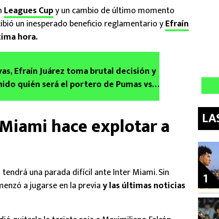
en
Leagues Cup
y un cambio de último momento
ibió un inesperado beneficio reglamentario y
Efraín
tima hora.
as, Efraín Juárez toma brutal decisión y
inido quién será el portero de Pumas vs
¿Rodrigo Parra o Pablo Lara?
LA
r Miami hace explotar a
 tendrá una parada difícil ante Inter Miami. Sin
1
menzó a jugarse en la previa
y las últimas noticias