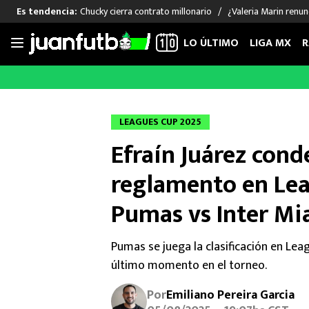
Chucky cierra contrato millonario
¿Valeria Marin renu
Es tendencia:
LO ÚLTIMO
LIGA MX
R
Saltar
al
LIGA MX
FUT INTERNACIONAL
MEXICAN
contenido
Las Noticias
Las Noticias
Las Noti
LEAGUES CUP 2025
Club América
Selección Mexicana
Raúl Jim
Efraín Juárez cond
Cruz Azul
Champions League
Memo O
Pumas
Europa League
Chino H
reglamento en Lea
Rayados
Real Madrid
Edson Ál
Pumas vs Inter Mi
Chivas de Guadalajara
Barcelona
Santiag
Atlante
Rodrigo
Pumas se juega la clasificación en Lea
Liga MX Femenil
último momento en el torneo.
Por
Emiliano Pereira Garcia