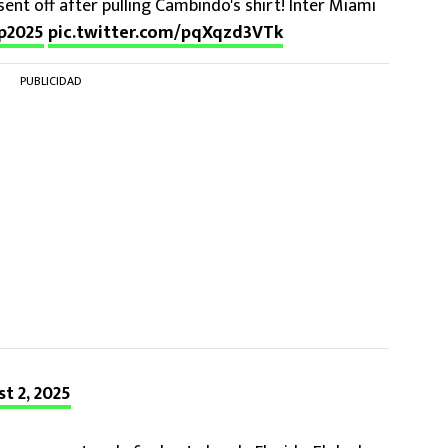
ent off after pulling Cambindo's shirt! Inter Miami
p2025
pic.twitter.com/pqXqzd3VTk
PUBLICIDAD
t 2, 2025