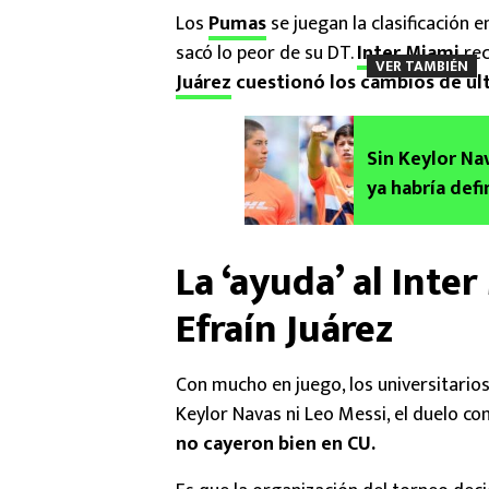
Los
Pumas
se juegan la clasificación 
sacó lo peor de su DT.
Inter Miami
rec
VER TAMBIÉN
Juárez
cuestionó los cambios de úl
Sin Keylor Nav
ya habría def
Inter Miami: 
La ‘ayuda’ al Inte
Efraín Juárez
Con mucho en juego, los universitarios
Keylor Navas ni Leo Messi, el duelo co
no cayeron bien en CU.