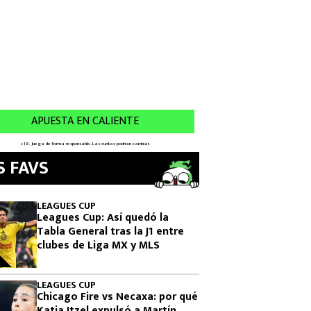
S FAVS
LEAGUES CUP
Leagues Cup: Así quedó la
Tabla General tras la J1 entre
clubes de Liga MX y MLS
LEAGUES CUP
Chicago Fire vs Necaxa: por qué
Katia Itzel expulsó a Martín