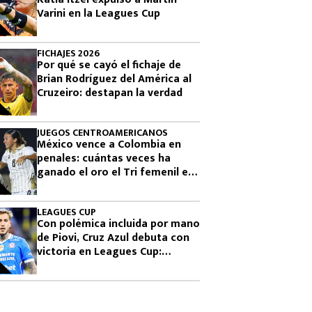
Varini en la Leagues Cup
FICHAJES 2026
Por qué se cayó el fichaje de
Brian Rodríguez del América al
Cruzeiro: destapan la verdad
JUEGOS CENTROAMERICANOS
México vence a Colombia en
penales: cuántas veces ha
ganado el oro el Tri femenil en
los Juegos Centroamericanos
LEAGUES CUP
Con polémica incluida por mano
de Piovi, Cruz Azul debuta con
victoria en Leagues Cup:
cuándo vuelve a jugar