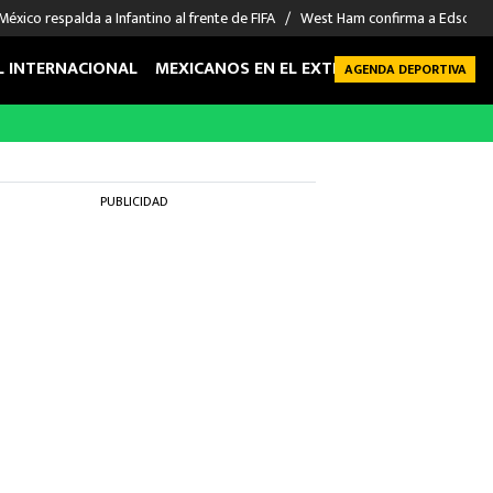
México respalda a Infantino al frente de FIFA
West Ham confirma a Edson Á
L INTERNACIONAL
MEXICANOS EN EL EXTRANJERO
FUTBOL 
AGENDA DEPORTIVA
PUBLICIDAD