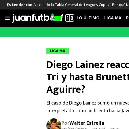
Así quedó la Tabla General de Leagues Cup
Por qué Ka
Es tendencia:
LO ÚLTIMO
LIGA MX
R
Saltar
al
LIGA MX
FUT INTERNACIONAL
MEXICAN
contenido
Las Noticias
Las Noticias
Las Noti
LIGA MX
Club América
Selección Mexicana
Raúl Jim
Diego Lainez reacc
Cruz Azul
Champions League
Memo O
Pumas
Europa League
Chino H
Tri y hasta Brunet
Rayados
Real Madrid
Edson Ál
Aguirre?
Chivas de Guadalajara
Barcelona
Santiag
Atlante
Rodrigo
El caso de Diego Lainez sumó un nuevo
Liga MX Femenil
interpretado como indirecta hacia Javi
Por
Walter Estrella