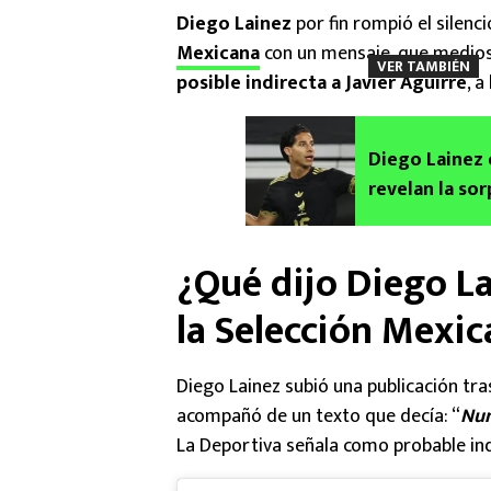
Diego Lainez
por fin rompió el silenc
Mexicana
con un mensaje, que medio
VER TAMBIÉN
posible indirecta a Javier Aguirre
, a
Diego Lainez 
revelan la so
¿Qué dijo Diego La
la Selección Mexi
Diego Lainez subió una publicación tra
acompañó de un texto que decía: “
Nun
La Deportiva señala como probable ind