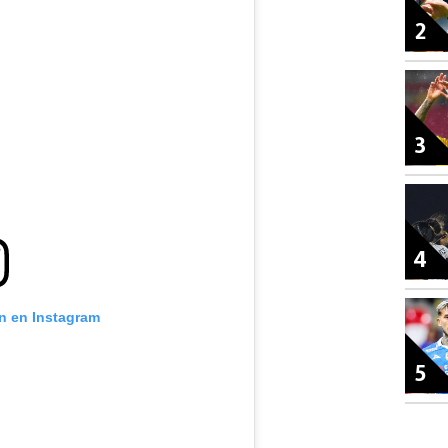
2
3
4
ón en Instagram
5