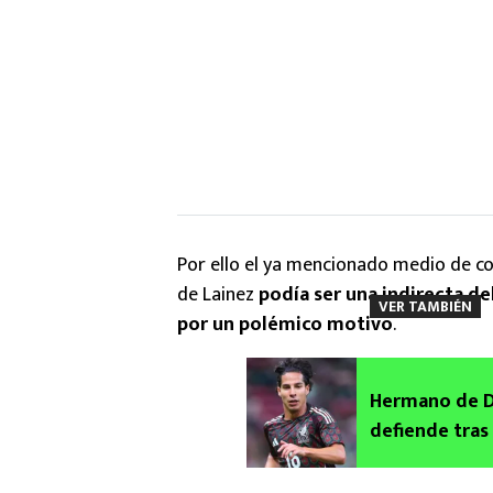
Por ello el ya mencionado medio de co
de Lainez
podía ser una indirecta del
VER TAMBIÉN
por un polémico motivo
.
Hermano de Di
defiende tras
México vs Por