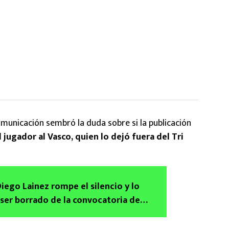
municación sembró la duda sobre si la publicación
 jugador al Vasco, quien lo dejó fuera del Tri
ego Lainez rompe el silencio y lo
 ser borrado de la convocatoria de
tugal