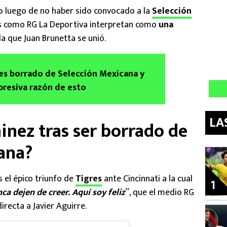
io luego de no haber sido convocado a la
Selección
s como RG La Deportiva interpretan como
una
 la que Juan Brunetta se unió.
es borrado de Selección Mexicana y
rpresiva razón de esto
LA
inez tras ser borrado de
cana?
s el épico triunfo de
Tigres
ante Cincinnati a la cual
1
ca dejen de creer. Aquí soy feliz
”, que el medio RG
irecta a Javier Aguirre.