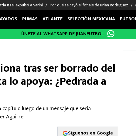
tia Itzel expulsó a Varini
Por qué se cayó el fichaje de Brian Rodríguez
AYADOS
PUMAS
ATLANTE
SELECCIÓN MEXICANA
FUTBO
ÚNETE AL WHATSAPP DE JUANFUTBOL
OS EN EL EXTRANJERO
FIGURAS
DEPORTES
cias
Keylor Navas
MMA UFC
énez
Chicharito Hernández
Fórmula 1
iona tras ser borrado del
choa
Sergio Ramos
Boxeo
uerta
Giorgos Giakoumakis
Béisbol
ta lo apoya: ¿Pedrada a
varez
André Jardine
NFL
o Giménez
NBA
 Huescas
Más deportes
 capítulo luego de un mensaje que sería
er Aguirre.
Síguenos en Google