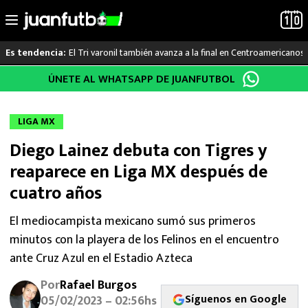
El Tri varonil también avanza a la final en Centroamericanos
Es tendencia:
Saltar
ÚNETE AL WHATSAPP DE JUANFUTBOL
LO ÚLTIMO
al
contenido
LIGA MX
LIGA MX
Diego Lainez debuta con Tigres y
RAYADOS
reaparece en Liga MX después de
PUMAS
cuatro años
ATLANTE
El mediocampista mexicano sumó sus primeros
minutos con la playera de los Felinos en el encuentro
SELECCIÓN MEXICANA
ante Cruz Azul en el Estadio Azteca
Por
Rafael Burgos
FUTBOL INTERNACIONAL
Síguenos en Google
05/02/2023 – 02:56hs