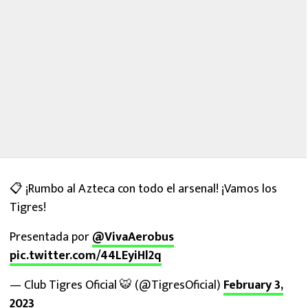
📋 ¡Rumbo al Azteca con todo el arsenal! ¡Vamos los
Tigres!
Presentada por
@VivaAerobus
pic.twitter.com/44LEyiHl2q
— Club Tigres Oficial 🐯 (@TigresOficial)
February 3,
2023