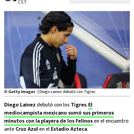
CST
MEXICANOS EN EL EXTRANJERO
FUTBOL ESTUFA
FÓRMULA 1
BOXEO
LIGA MX
NFL
©
Getty Images
| Diego Lainez debutó con Tigres.
Diego Lainez
debutó con los
Tigres
.
El
mediocampista mexicano sumó sus primeros
minutos con la playera de los Felinos
en el encuentro
ante
Cruz Azul
en el
Estadio Azteca
.