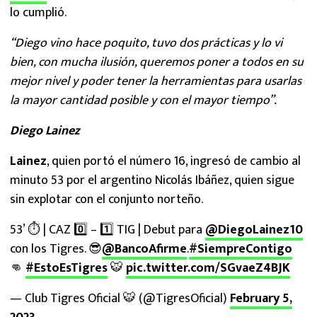
lo cumplió.
“Diego vino hace poquito, tuvo dos prácticas y lo vi
bien, con mucha ilusión, queremos poner a todos en su
mejor nivel y poder tener la herramientas para usarlas
la mayor cantidad posible y con el mayor tiempo”.
Diego Lainez
Lainez
, quien portó el número 16, ingresó de cambio al
minuto 53 por el argentino Nicolás Ibáñez, quien sigue
sin explotar con el conjunto norteño.
53’ ⏱ | CAZ 0️⃣ – 1️⃣ TIG | Debut para
@DiegoLainez10
con los Tigres. 😎
@BancoAfirme
.
#SiempreContigo
👊
#EstoEsTigres
🐯
pic.twitter.com/SGvaeZ4BJK
— Club Tigres Oficial 🐯 (@TigresOficial)
February 5,