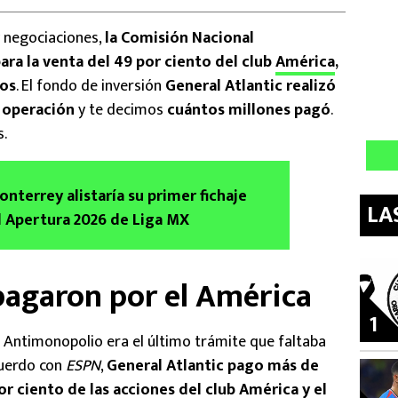
 negociaciones,
la Comisión Nacional
ra la venta del 49 por ciento del club
América
,
tos
. El fondo de inversión
General Atlantic realizó
 operación
y te decimos
cuántos millones pagó
.
s.
nterrey alistaría su primer fichaje
LA
 Apertura 2026 de Liga MX
pagaron por el América
1
 Antimonopolio era el último trámite que faltaba
acuerdo con
ESPN
,
General Atlantic pago más de
or ciento de las acciones del club América y el