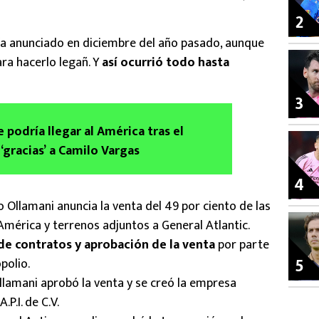
2
ía anunciado en diciembre del año pasado, aunque
ra hacerlo legañ. Y
así ocurrió todo hasta
3
 podría llegar al América tras el
‘gracias’ a Camilo Vargas
4
 Ollamani anuncia la venta del 49 por ciento de las
América y terrenos adjuntos a General Atlantic.
 de contratos y aprobación de la venta
por parte
5
polio.
lamani aprobó la venta y se creó la empresa
P.I. de C.V.