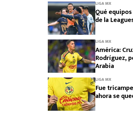
LIGA MX
Qué equipos 
de la League
LIGA MX
América: Cruz
Rodríguez, p
Arabia
LIGA MX
Fue tricampe
ahora se que