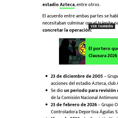
estadio
Azteca
, entre otros.
El acuerdo entre ambas partes se hab
necesitaban culminar con el trámite pa
VER TAMBIÉN
concretar la operación:
El portero que
Clausura 2026 
23 de diciembre de 2005
– Grupo
acciones del estadio Azteca, club 
Se dio
un periodo para revisión
de la Comisión Nacional Antimono
23 de febrero de 2026
– Grupo Ol
Controladora Deportiva Águilas S.A.