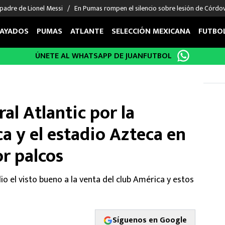
padre de Lionel Messi
En Pumas rompen el silencio sobre lesión de Córdo
AYADOS
PUMAS
ATLANTE
SELECCIÓN MEXICANA
FUTBO
ÚNETE AL WHATSAPP DE JUANFUTBOL
OS EN EL EXTRANJERO
FIGURAS
DEPORTES
cias
Keylor Navas
MMA UFC
énez
Chicharito Hernández
Fórmula 1
l Atlantic por la
choa
Sergio Ramos
Boxeo
uerta
Giorgos Giakoumakis
Béisbol
a y el estadio Azteca en
varez
André Jardine
NFL
r palcos
o Giménez
NBA
 Huescas
Más deportes
o el visto bueno a la venta del club América y estos
Síguenos en Google