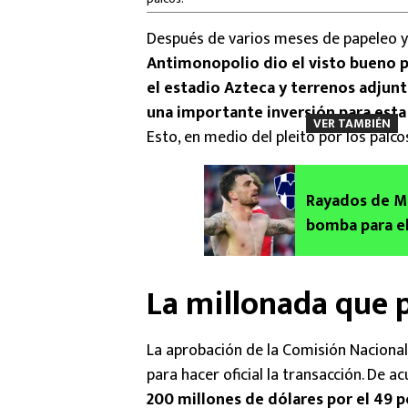
Después de varios meses de papeleo y
Antimonopolio dio el visto bueno pa
el estadio Azteca y terrenos adjun
una importante inversión para esta
VER TAMBIÉN
Esto, en medio del pleito por los palco
Rayados de Mo
bomba para el
La millonada que 
La aprobación de la Comisión Nacional
para hacer oficial la transacción. De 
200 millones de dólares por el 49 p