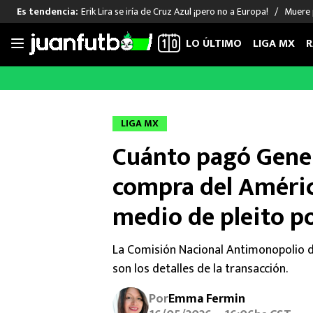
Erik Lira se iría de Cruz Azul ¡pero no a Europa!
Muere 
Es tendencia:
LO ÚLTIMO
LIGA MX
R
Saltar
al
LIGA MX
FUT INTERNACIONAL
MEXICAN
contenido
Las Noticias
Las Noticias
Las Noti
LIGA MX
Club América
Selección Mexicana
Raúl Jim
Cuánto pagó Genera
Cruz Azul
Champions League
Memo O
Pumas
Europa League
Chino H
compra del Améric
Rayados
Real Madrid
Edson Ál
medio de pleito po
Chivas de Guadalajara
Barcelona
Santiag
Atlante
Rodrigo
La Comisión Nacional Antimonopolio di
Liga MX Femenil
son los detalles de la transacción.
Por
Emma Fermin