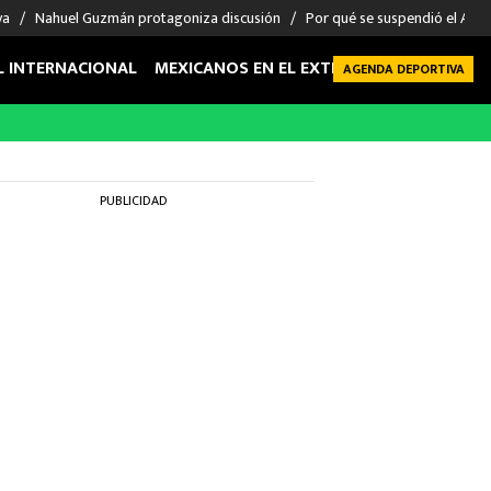
va
Nahuel Guzmán protagoniza discusión
Por qué se suspendió el Atla
L INTERNACIONAL
MEXICANOS EN EL EXTRANJERO
FUTBOL 
AGENDA DEPORTIVA
PUBLICIDAD