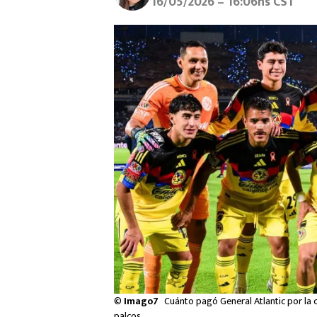
16/05/2026 – 16:06hs CST
©
Imago7
Cuánto pagó General Atlantic por la 
palcos.