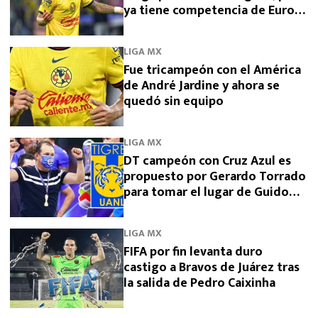
ya tiene competencia de Europa
y Arabia
LIGA MX
Fue tricampeón con el América
de André Jardine y ahora se
quedó sin equipo
LIGA MX
DT campeón con Cruz Azul es
propuesto por Gerardo Torrado
para tomar el lugar de Guido
Pizarro en Tigres
LIGA MX
FIFA por fin levanta duro
castigo a Bravos de Juárez tras
la salida de Pedro Caixinha