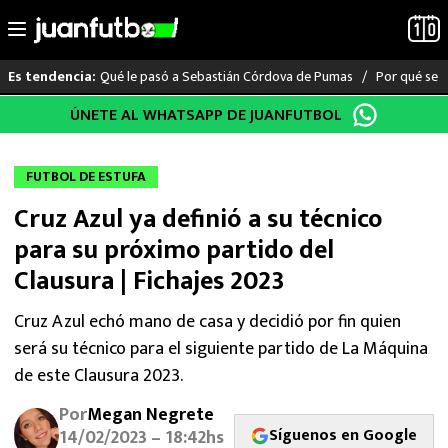
Qué le pasó a Sebastián Córdova de Pumas
Por qué se s
Es tendencia:
Saltar
ÚNETE AL WHATSAPP DE JUANFUTBOL
LO ÚLTIMO
al
contenido
LIGA MX
FUTBOL DE ESTUFA
Cruz Azul ya definió a su técnico
RAYADOS
para su próximo partido del
PUMAS
Clausura | Fichajes 2023
ATLANTE
Cruz Azul echó mano de casa y decidió por fin quien
será su técnico para el siguiente partido de La Máquina
SELECCIÓN MEXICANA
de este Clausura 2023.
Por
Megan Negrete
FUTBOL INTERNACIONAL
Síguenos en Google
14/02/2023 – 18:42hs