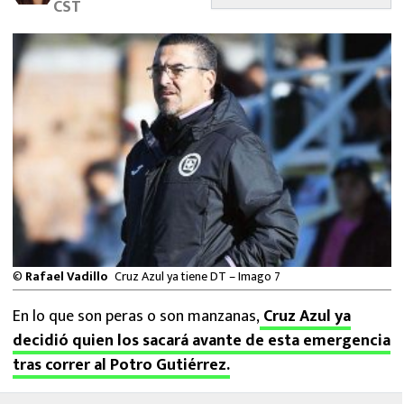
CST
MEXICANOS EN EL EXTRANJERO
FUTBOL ESTUFA
FÓRMULA 1
BOXEO
LIGA MX
NFL
©
Rafael Vadillo
Cruz Azul ya tiene DT – Imago 7
En lo que son peras o son manzanas,
Cruz Azul ya
decidió quien los sacará avante de esta emergencia
tras correr al Potro Gutiérrez.