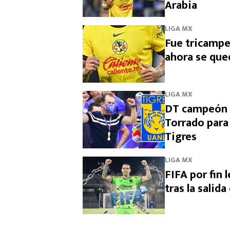
Arabia
LIGA MX
Fue tricampe
ahora se que
LIGA MX
DT campeón c
Torrado para
Tigres
LIGA MX
FIFA por fin 
tras la salid