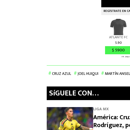
CRUZ AZUL
JOEL HUIQUI
MARTÍN ANSE
SíGUELE CON…
LIGA MX
América: Cruz
Rodríguez, p