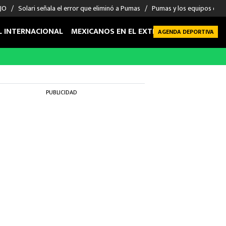
 JO
Solari señala el error que eliminó a Pumas
Pumas y los equipos eli
L INTERNACIONAL
MEXICANOS EN EL EXTRANJERO
FUTBOL 
AGENDA DEPORTIVA
PUBLICIDAD