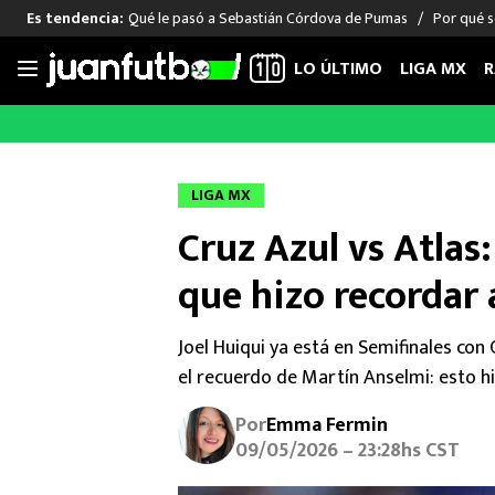
Qué le pasó a Sebastián Córdova de Pumas
Por qué s
Es tendencia:
LO ÚLTIMO
LIGA MX
R
Saltar
al
LIGA MX
FUT INTERNACIONAL
MEXICAN
contenido
Las Noticias
Las Noticias
Las Noti
LIGA MX
Club América
Selección Mexicana
Raúl Jim
Cruz Azul vs Atlas:
Cruz Azul
Champions League
Memo O
Pumas
Europa League
Chino H
que hizo recordar
Rayados
Real Madrid
Edson Ál
Chivas de Guadalajara
Barcelona
Santiag
Joel Huiqui ya está en Semifinales con
Atlante
Rodrigo
el recuerdo de Martín Anselmi: esto hi
Liga MX Femenil
Por
Emma Fermin
09/05/2026 – 23:28hs CST