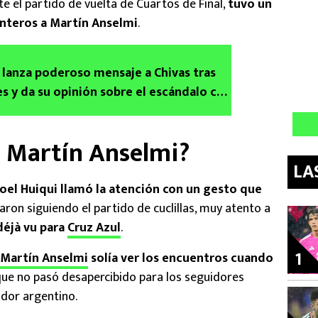
nte el partido de vuelta de Cuartos de Final,
tuvo un
nteros a Martín Anselmi
.
o lanza poderoso mensaje a Chivas tras
es y da su opinión sobre el escándalo con
o Martín Anselmi?
LA
Joel Huiqui llamó la atención con un gesto que
aron siguiendo el partido de cuclillas, muy atento a
déjà vu para
Cruz Azul
.
1
Martín Anselmi
solía ver los encuentros cuando
que no pasó desapercibido para los seguidores
dor argentino.