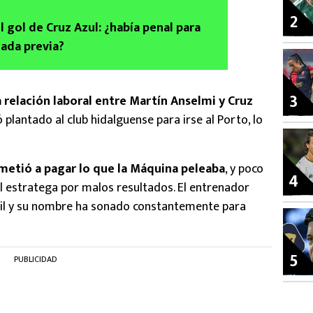
2
 gol de Cruz Azul: ¿había penal para
gada previa?
3
 relación laboral entre Martín Anselmi y Cruz
jó plantado al club hidalguense para irse al Porto, lo
metió a pagar lo que la Máquina peleaba
, y poco
4
al estratega por malos resultados. El entrenador
sil y su nombre ha sonado constantemente para
5
PUBLICIDAD