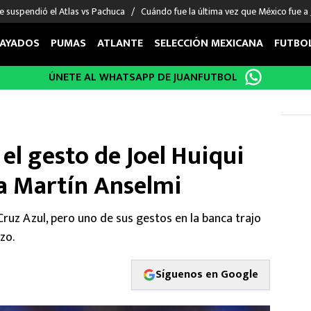
e suspendió el Atlas vs Pachuca
Cuándo fue la última vez que México fue a
AYADOS
PUMAS
ATLANTE
SELECCIÓN MEXICANA
FUTBO
ÚNETE AL WHATSAPP DE JUANFUTBOL
OS EN EL EXTRANJERO
FIGURAS
DEPORTES
cias
Keylor Navas
MMA UFC
énez
Chicharito Hernández
Fórmula 1
 el gesto de Joel Huiqui
choa
Sergio Ramos
Boxeo
uerta
Giorgos Giakoumakis
Béisbol
 a Martín Anselmi
varez
André Jardine
NFL
o Giménez
NBA
 Cruz Azul, pero uno de sus gestos en la banca trajo
 Huescas
Más deportes
zo.
Síguenos en Google