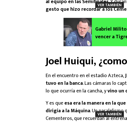
al equipo en las Semifinales
. Y dura
VER TAMBIÉN
gesto que hizo recordar a los Ceme
Gabriel Milit
vencer a Tigr
Selección
Joel Huiqui, ¿com
En el encuentro en el estadio Azteca,
tuvo en la banca
. Las cámaras lo capt
lo que ocurría en la cancha, y
vino un 
Y es que
esa era la manera en la que
dirigía a la Máquina
. Un paralelismo 
VER TAMBIÉN
Cementeros, que recuerdan al entrena