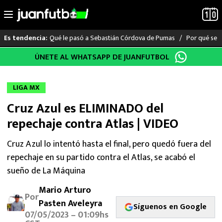
Qué le pasó a Sebastián Córdova de Pumas
Por qué se s
Es tendencia:
Saltar
ÚNETE AL WHATSAPP DE JUANFUTBOL
LO ÚLTIMO
al
contenido
LIGA MX
LIGA MX
Cruz Azul es ELIMINADO del
RAYADOS
repechaje contra Atlas | VIDEO
PUMAS
Cruz Azul lo intentó hasta el final, pero quedó fuera del
repechaje en su partido contra el Atlas, se acabó el
ATLANTE
sueño de La Máquina
SELECCIÓN MEXICANA
Mario Arturo
Por
Pasten Aveleyra
FUTBOL INTERNACIONAL
Síguenos en Google
07/05/2023 – 01:09hs