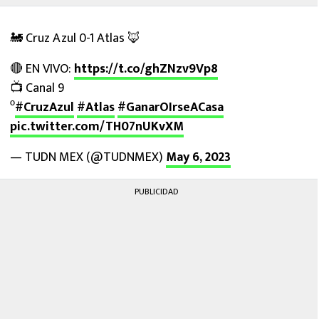
🚂 Cruz Azul 0-1 Atlas 🦊
🔴 EN VIVO:
https://t.co/ghZNzv9Vp8
📺 Canal 9
⁰
#CruzAzul
#Atlas
#GanarOIrseACasa
pic.twitter.com/TH07nUKvXM
— TUDN MEX (@TUDNMEX)
May 6, 2023
PUBLICIDAD