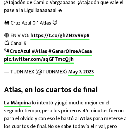
¡Atajadón de Camilo Vargaaaaas! ¡Atajadón que vale el
pase a la Liguillaaaaaaa! 🔥
🚂 Cruz Azul 0-1 Atlas 🦊
🔴 EN VIVO:
https://t.co/ghZNzv9Vp8
📺 Canal 9
⁰
#CruzAzul
#Atlas
#GanarOIrseACasa
pic.twitter.com/sqGFTmcQJh
— TUDN MEX (@TUDNMEX)
May 7, 2023
Atlas, en los cuartos de final
La Máquina
lo intentó y jugó mucho mejor en el
segundo tiempo, pero los primeros 45 minutos fueron
para el olvido y con eso le bastó al
Atlas
para meterse a
los cuartos de final. No se sabe todavía el rival, pero