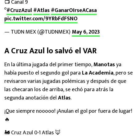
📺 Canal 9
⁰
#CruzAzul
#Atlas
#GanarOIrseACasa
pic.twitter.com/9YRbFdFSNO
— TUDN MEX (@TUDNMEX)
May 6, 2023
A Cruz Azul lo salvó el VAR
En la última jugada del primer tiempo,
Manotas
ya
había puesto el segundo gol para
La Academia
, pero se
revisaron varias jugadas polémicas y después de que
las checaran los de arriba, se echó para atrás la
segunda anotación del
Atlas
.
¡Que siempre nooooo! ¡Anulan el gol por fuera de lugar!
🔥
🚂 Cruz Azul 0-1 Atlas 🦊