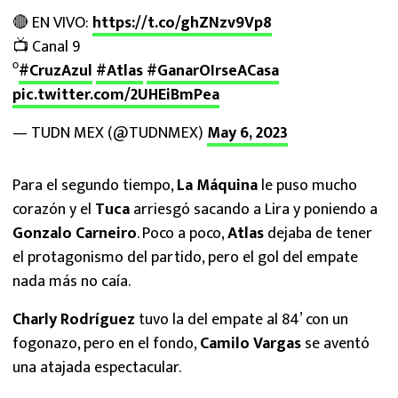
🔴 EN VIVO:
https://t.co/ghZNzv9Vp8
📺 Canal 9
⁰
#CruzAzul
#Atlas
#GanarOIrseACasa
pic.twitter.com/2UHEiBmPea
— TUDN MEX (@TUDNMEX)
May 6, 2023
Para el segundo tiempo,
La Máquina
le puso mucho
corazón y el
Tuca
arriesgó sacando a Lira y poniendo a
Gonzalo Carneiro
. Poco a poco,
Atlas
dejaba de tener
el protagonismo del partido, pero el gol del empate
nada más no caía.
Charly Rodríguez
tuvo la del empate al 84’ con un
fogonazo, pero en el fondo,
Camilo Vargas
se aventó
una atajada espectacular.