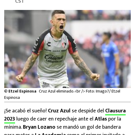
CST
MEXICANOS EN EL EXTRANJERO
FUTBOL ESTUFA
FÓRMULA 1
BOXEO
LIGA MX
NFL
©
Etzel Espinosa
Cruz Azul eliminado.<br /> Foto: Imago7/ Etzel
Espinosa
¡Se acabó el sueño!
Cruz Azul
se despide del
Clausura
2023
luego de caer en repechaje ante el
Atlas
por la
mínima.
Bryan Lozano
se mandó un gol de bandera