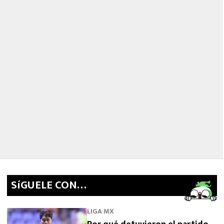
SíGUELE CON…
LIGA MX