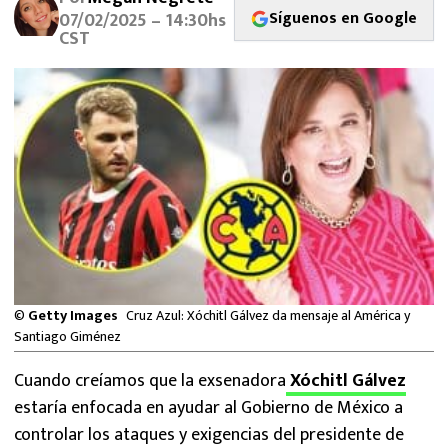
MEXICANOS EN EL EXTRANJERO
Síguenos en Google
07/02/2025 – 14:30hs
CST
FUTBOL ESTUFA
FÓRMULA 1
BOXEO
LIGA MX
NFL
©
Getty Images
Cruz Azul: Xóchitl Gálvez da mensaje al América y
Santiago Giménez
Cuando creíamos que la exsenadora
Xóchitl Gálvez
estaría enfocada en ayudar al Gobierno de México a
controlar los ataques y exigencias del presidente de