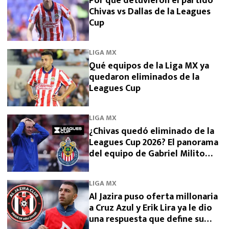
Por qué detuvieron el partido
Chivas vs Dallas de la Leagues
Cup
LIGA MX
Qué equipos de la Liga MX ya
quedaron eliminados de la
Leagues Cup
LIGA MX
¿Chivas quedó eliminado de la
Leagues Cup 2026? El panorama
del equipo de Gabriel Milito
tras perder con Dallas
LIGA MX
Al Jazira puso oferta millonaria
a Cruz Azul y Erik Lira ya le dio
una respuesta que define su