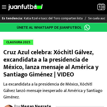
Katia Itzel e Isacc del Toro comparten lista
Se cuela audi
Es tendencia:
Saltar
ÚNETE AL WHATSAPP DE JUANFUTBOL
LO ÚLTIMO
al
contenido
LIGA MX
CLAUSURA 2025
Cruz Azul celebra: Xóchitl Gálvez,
RAYADOS
excandidata a la presidencia de
PUMAS
México, lanza mensaje al América y
Santiago Giménez | VIDEO
ATLANTE
La excandidata a la presidencia de México, Xóchitl
SELECCIÓN MEXICANA
Gálvez lanzó mensaje inesperado al América y Santiago
Giménez.
FUTBOL INTERNACIONAL
Por
Megan Negrete