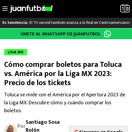
El Tri varonil también avanza a la final en Centroamericanos
Es tendencia:
Saltar
ÚNETE AL WHATSAPP DE JUANFUTBOL
LO ÚLTIMO
al
contenido
LIGA MX
LIGA MX
Cómo comprar boletos para Toluca
RAYADOS
vs. América por la Liga MX 2023:
PUMAS
Precio de los tickets
ATLANTE
Toluca se mide con el América por el Apertura 2023 de
la Liga MX. Descubre cómo y cuándo comprar los
SELECCIÓN MEXICANA
boletos.
Santiago Sosa
FUTBOL INTERNACIONAL
Por
Rolón