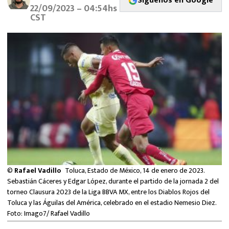
Síguenos en Google
MEXICANOS EN EL EXTRANJERO
22/09/2023 – 04:54hs
CST
FUTBOL ESTUFA
FÓRMULA 1
BOXEO
LIGA MX
NFL
©
Rafael Vadillo
Toluca, Estado de México, 14 de enero de 2023.
Sebastián Cáceres y Edgar López, durante el partido de la jornada 2 del
torneo Clausura 2023 de la Liga BBVA MX, entre los Diablos Rojos del
Toluca y las Águilas del América, celebrado en el estadio Nemesio Diez.
Foto: Imago7/ Rafael Vadillo