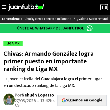
Chucky cierra contrato millonario
¿Valeria Marin renunc
Es tendencia:
Saltar
ÚNETE AL WHATSAPP DE JUANFUTBOL
LO ÚLTIMO
al
contenido
LIGA MX
LIGA MX
Chivas: Armando González logra
RAYADOS
primer puesto en importante
PUMAS
ranking de Liga MX
ATLANTE
La joven estrella del Guadalajara logra el primer lugar
en un destacado ranking de la Liga MX.
SELECCIÓN MEXICANA
Por
Nehuén Lopasso
Síguenos en Google
27/03/2026 – 13:42hs
FUTBOL INTERNACIONAL
CST