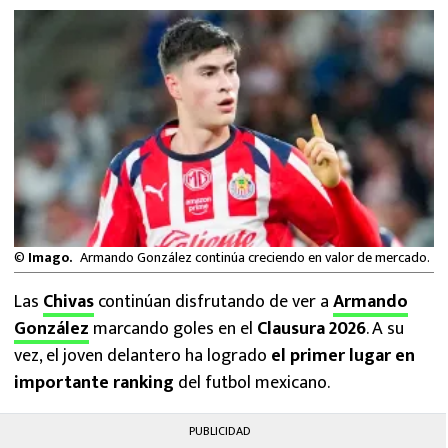
MEXICANOS EN EL EXTRANJERO
FUTBOL ESTUFA
FÓRMULA 1
BOXEO
LIGA MX
©
Imago.
Armando González continúa creciendo en valor de mercado.
NFL
Las
Chivas
continúan disfrutando de ver a
Armando
González
marcando goles en el
Clausura 2026
. A su
vez, el joven delantero ha logrado
el primer lugar en
importante ranking
del futbol mexicano.
PUBLICIDAD