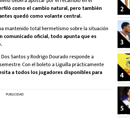
asileño deberá apostar por el recambio en el
2
rfiló como el cambio natural, pero también
vantes quedó como volante central.
ha mantenido total hermetismo sobre la situación
un comunicado oficial, todo apunta que es
3
.
an Dos Santos y Rodrigo Dourado responde a
semestre. Con el boleto a Liguilla prácticamente
sita a todos los jugadores disponibles para
4
PUBLICIDAD
5