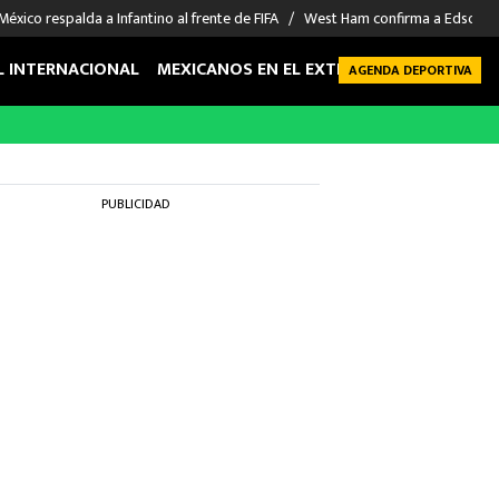
México respalda a Infantino al frente de FIFA
West Ham confirma a Edson Á
L INTERNACIONAL
MEXICANOS EN EL EXTRANJERO
FUTBOL 
AGENDA DEPORTIVA
PUBLICIDAD