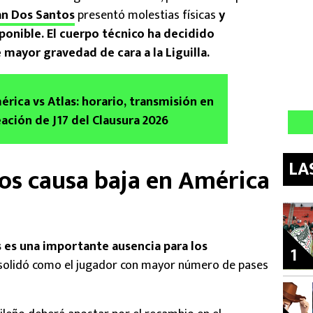
an Dos Santos
presentó molestias físicas
y
onible. El cuerpo técnico ha decidido
 mayor gravedad de cara a la Liguilla.
rica vs Atlas: horario, transmisión en
eación de J17 del Clausura 2026
LA
os causa baja en América
 es una importante ausencia para los
1
nsolidó como el jugador con mayor número de pases