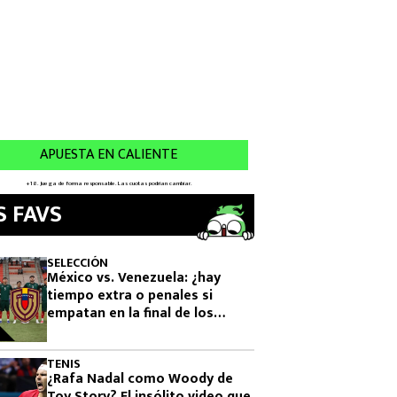
S FAVS
SELECCIÓN
México vs. Venezuela: ¿hay
tiempo extra o penales si
empatan en la final de los
Juegos Centroamericanos
2026?
TENIS
¿Rafa Nadal como Woody de
Toy Story? El insólito video que