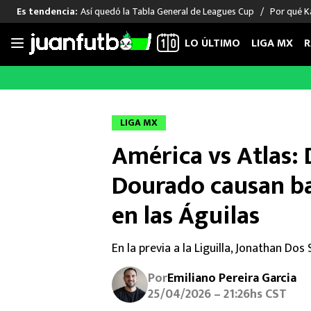
Así quedó la Tabla General de Leagues Cup
Por qué Ka
Es tendencia:
LO ÚLTIMO
LIGA MX
R
Saltar
al
LIGA MX
FUT INTERNACIONAL
MEXICAN
contenido
Las Noticias
Las Noticias
Las Noti
LIGA MX
Club América
Selección Mexicana
Raúl Jim
América vs Atlas:
Cruz Azul
Champions League
Memo O
Pumas
Europa League
Chino H
Dourado causan b
Rayados
Real Madrid
Edson Ál
en las Águilas
Chivas de Guadalajara
Barcelona
Santiag
Atlante
Rodrigo
En la previa a la Liguilla, Jonathan Do
Liga MX Femenil
Por
Emiliano Pereira Garcia
25/04/2026 – 21:26hs CST