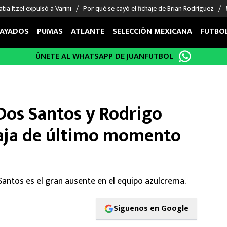
tia Itzel expulsó a Varini
Por qué se cayó el fichaje de Brian Rodríguez
AYADOS
PUMAS
ATLANTE
SELECCIÓN MEXICANA
FUTBO
ÚNETE AL WHATSAPP DE JUANFUTBOL
OS EN EL EXTRANJERO
FIGURAS
DEPORTES
cias
Keylor Navas
MMA UFC
énez
Chicharito Hernández
Fórmula 1
 Dos Santos y Rodrigo
choa
Sergio Ramos
Boxeo
uerta
Giorgos Giakoumakis
Béisbol
aja de último momento
varez
André Jardine
NFL
o Giménez
NBA
 Huescas
Más deportes
s Santos es el gran ausente en el equipo azulcrema.
Síguenos en Google