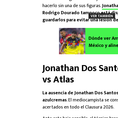
hacerlo sin una de sus figuras.
Jonath
Rodrigo Dourado tampoco está disp
VER TAMBIÉN
guardarlos para evitar una lesión de
Dónde ver Amé
México y alin
Jonathan Dos Sant
vs Atlas
La ausencia de Jonathan Dos Santos
azulcremas
. El mediocampista se co
acertados en todo el Clausura 2026.