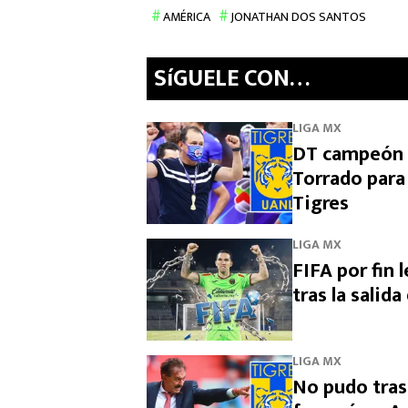
AMÉRICA
JONATHAN DOS SANTOS
SíGUELE CON…
LIGA MX
DT campeón c
Torrado para
Tigres
LIGA MX
FIFA por fin 
tras la salid
LIGA MX
No pudo tras