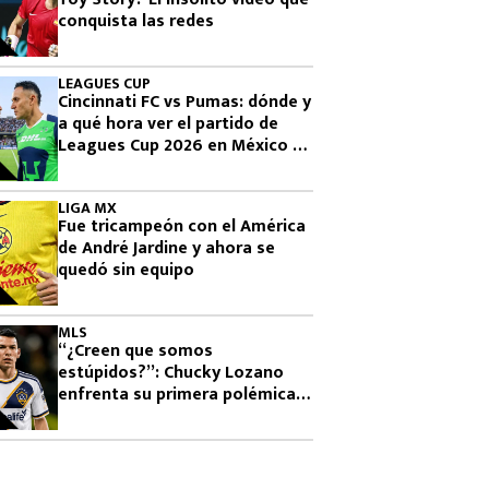
conquista las redes
LEAGUES CUP
Cincinnati FC vs Pumas: dónde y
a qué hora ver el partido de
Leagues Cup 2026 en México y
EE. UU.
LIGA MX
Fue tricampeón con el América
de André Jardine y ahora se
quedó sin equipo
MLS
“¿Creen que somos
estúpidos?”: Chucky Lozano
enfrenta su primera polémica
como jugador de LA Galaxy