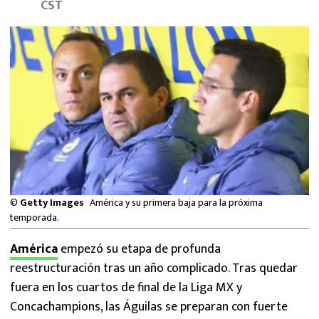
CST
MEXICANOS EN EL EXTRANJERO
FUTBOL ESTUFA
FÓRMULA 1
BOXEO
LIGA MX
NFL
©
Getty Images
América y su primera baja para la próxima
temporada.
América
empezó su etapa de profunda
reestructuración tras un año complicado. Tras quedar
fuera en los cuartos de final de la Liga MX y
Concachampions, las Águilas se preparan con fuerte