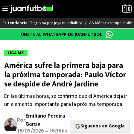
Tigres va por joya mundialista
AS Mónaco rompe el silenc
Es tendencia:
Saltar
ÚNETE AL WHATSAPP DE JUANFUTBOL
LO ÚLTIMO
al
contenido
LIGA MX
LIGA MX
América sufre la primera baja para
RAYADOS
la próxima temporada: Paulo Víctor
PUMAS
se despide de André Jardine
ATLANTE
En las últimas horas, se confirmó que el América deja ir
un elemento importante para la próxima temporada.
SELECCIÓN MEXICANA
Emiliano Pereira
Por
Garcia
FUTBOL INTERNACIONAL
Síguenos en Google
18/05/2026 – 16:36hs