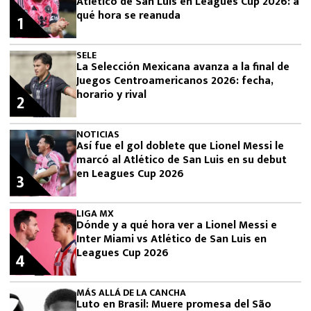
Atlético de San Luis en Leagues Cup 2026: a
qué hora se reanuda
1
SELE
La Selección Mexicana avanza a la final de
Juegos Centroamericanos 2026: fecha,
horario y rival
2
NOTICIAS
Así fue el gol doblete que Lionel Messi le
marcó al Atlético de San Luis en su debut
en Leagues Cup 2026
3
LIGA MX
Dónde y a qué hora ver a Lionel Messi e
Inter Miami vs Atlético de San Luis en
Leagues Cup 2026
4
MÁS ALLÁ DE LA CANCHA
Luto en Brasil: Muere promesa del São