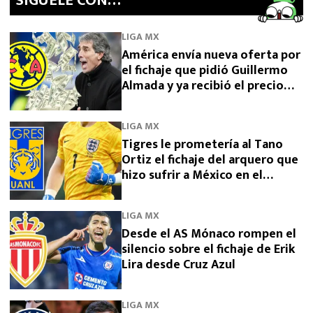
SíGUELE CON…
LIGA MX
América envía nueva oferta por
el fichaje que pidió Guillermo
Almada y ya recibió el precio
final desde Argentina por
Campaz
LIGA MX
Tigres le prometería al Tano
Ortiz el fichaje del arquero que
hizo sufrir a México en el
Mundial 2026
LIGA MX
Desde el AS Mónaco rompen el
silencio sobre el fichaje de Erik
Lira desde Cruz Azul
LIGA MX