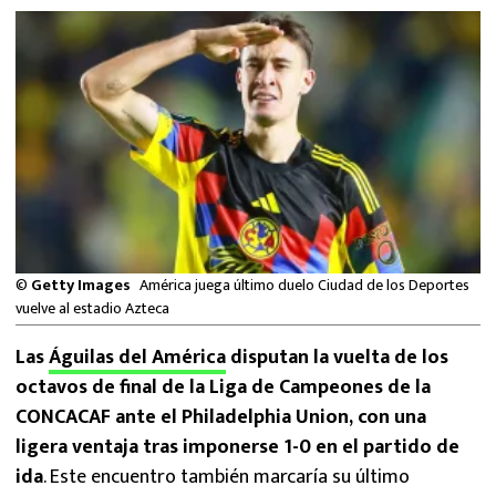
MEXICANOS EN EL EXTRANJERO
FUTBOL ESTUFA
FÓRMULA 1
BOXEO
LIGA MX
©
Getty Images
América juega último duelo Ciudad de los Deportes
NFL
vuelve al estadio Azteca
Las
Águilas del América
disputan la vuelta de los
octavos de final de la Liga de Campeones de la
CONCACAF ante el Philadelphia Union, con una
ligera ventaja tras imponerse 1-0 en el partido de
ida
. Este encuentro también marcaría su último