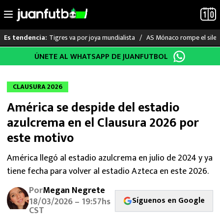
Tigres va por joya mundialista
AS Mónaco rompe el silenc
Es tendencia:
Saltar
ÚNETE AL WHATSAPP DE JUANFUTBOL
LO ÚLTIMO
al
contenido
LIGA MX
CLAUSURA 2026
América se despide del estadio
RAYADOS
azulcrema en el Clausura 2026 por
PUMAS
este motivo
ATLANTE
América llegó al estadio azulcrema en julio de 2024 y ya
tiene fecha para volver al estadio Azteca en este 2026.
SELECCIÓN MEXICANA
Por
Megan Negrete
Síguenos en Google
18/03/2026 – 19:57hs
FUTBOL INTERNACIONAL
CST