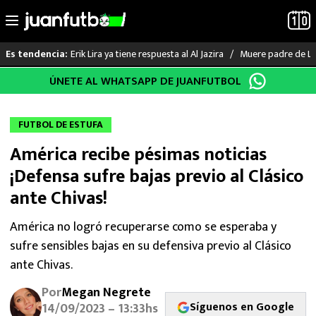
Erik Lira ya tiene respuesta al Al Jazira
Muere padre de Li
Es tendencia:
Saltar
ÚNETE AL WHATSAPP DE JUANFUTBOL
LO ÚLTIMO
al
contenido
LIGA MX
FUTBOL DE ESTUFA
América recibe pésimas noticias
RAYADOS
¡Defensa sufre bajas previo al Clásico
PUMAS
ante Chivas!
ATLANTE
América no logró recuperarse como se esperaba y
sufre sensibles bajas en su defensiva previo al Clásico
SELECCIÓN MEXICANA
ante Chivas.
Por
Megan Negrete
FUTBOL INTERNACIONAL
Síguenos en Google
14/09/2023 – 13:33hs