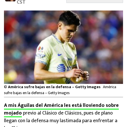
CST
MEXICANOS EN EL EXTRANJERO
FUTBOL ESTUFA
FÓRMULA 1
BOXEO
LIGA MX
NFL
©
América sufre bajas en la defensa – Getty Images
América
sufre bajas en la defensa – Getty Images
A mis Águilas del América les está lloviendo sobre
mojado
previo al Clásico de Clásicos, pues de plano
llegan con la defensa muy lastimada para enfrentar a