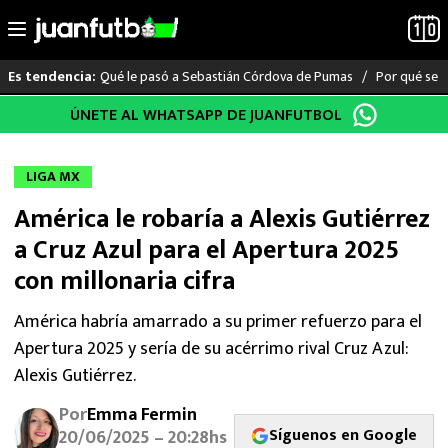
Qué le pasó a Sebastián Córdova de Pumas
Por qué se s
Es tendencia:
Saltar
ÚNETE AL WHATSAPP DE JUANFUTBOL
LO ÚLTIMO
al
contenido
LIGA MX
LIGA MX
América le robaría a Alexis Gutiérrez
RAYADOS
a Cruz Azul para el Apertura 2025
PUMAS
con millonaria cifra
ATLANTE
América habría amarrado a su primer refuerzo para el
Apertura 2025 y sería de su acérrimo rival Cruz Azul:
SELECCIÓN MEXICANA
Alexis Gutiérrez.
Por
Emma Fermin
FUTBOL INTERNACIONAL
Síguenos en Google
20/06/2025 – 20:28hs