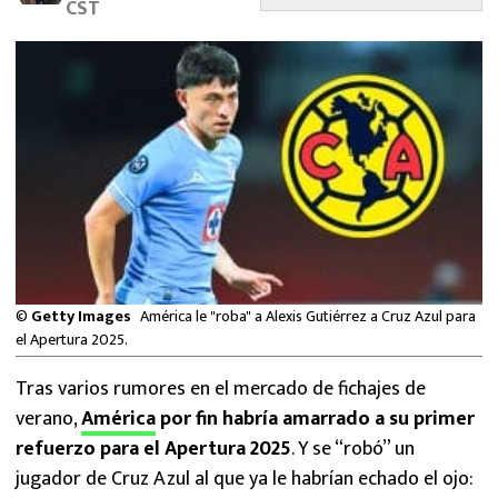
CST
MEXICANOS EN EL EXTRANJERO
FUTBOL ESTUFA
FÓRMULA 1
BOXEO
LIGA MX
NFL
©
Getty Images
América le "roba" a Alexis Gutiérrez a Cruz Azul para
el Apertura 2025.
Tras varios rumores en el mercado de fichajes de
verano,
América
por fin habría amarrado a su primer
refuerzo para el Apertura 2025
. Y se “robó” un
jugador de Cruz Azul al que ya le habrían echado el ojo: