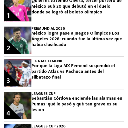
Quién es Artemio Olvera, tercer portero de
México Sub 20 que debutó en el duelo
donde se logró el boleto olímpico
1
PREMUNDIAL 2026
México logra pase a Juegos Olímpicos Los
Ángeles 2028: cuándo fue la última vez que
había clasificado
2
LIGA MX FEMENIL
Por qué la Liga MX Femenil suspendió el
partido Atlas vs Pachuca antes del
silbatazo final
3
LEAGUES CUP
Sebastián Córdova enciende las alarmas en
Pumas: qué le pasó y qué tan grave es su
lesión
4
LEAGUES CUP 2026