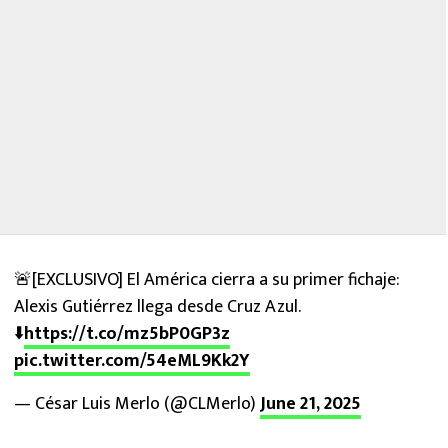
🚨[EXCLUSIVO] El América cierra a su primer fichaje:
Alexis Gutiérrez llega desde Cruz Azul.
⬇️
https://t.co/mz5bP0GP3z
pic.twitter.com/54eML9Kk2Y
— César Luis Merlo (@CLMerlo)
June 21, 2025