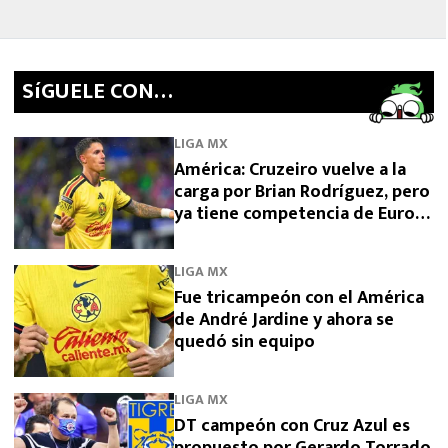
SíGUELE CON…
LIGA MX
América: Cruzeiro vuelve a la
carga por Brian Rodríguez, pero
ya tiene competencia de Europa
y Arabia
LIGA MX
Fue tricampeón con el América
de André Jardine y ahora se
quedó sin equipo
LIGA MX
DT campeón con Cruz Azul es
propuesto por Gerardo Torrado