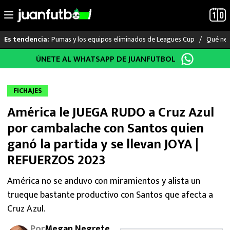
Pumas y los equipos eliminados de Leagues Cup
Qué nec
Es tendencia:
Saltar
ÚNETE AL WHATSAPP DE JUANFUTBOL
LO ÚLTIMO
al
contenido
LIGA MX
FICHAJES
América le JUEGA RUDO a Cruz Azul
RAYADOS
por cambalache con Santos quien
PUMAS
ganó la partida y se llevan JOYA |
REFUERZOS 2023
ATLANTE
América no se anduvo con miramientos y alista un
SELECCIÓN MEXICANA
trueque bastante productivo con Santos que afecta a
Cruz Azul.
FUTBOL INTERNACIONAL
Por
Megan Negrete