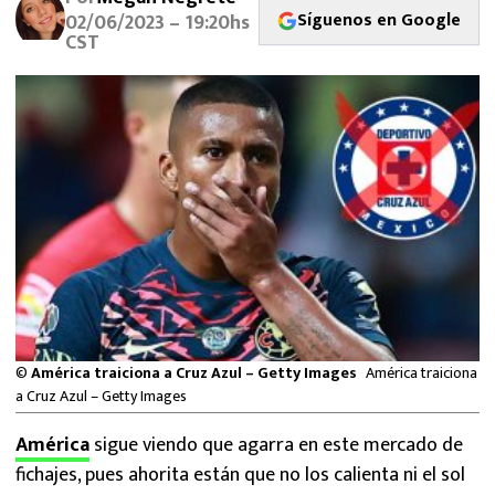
MEXICANOS EN EL EXTRANJERO
Síguenos en Google
02/06/2023 – 19:20hs
CST
FUTBOL ESTUFA
FÓRMULA 1
BOXEO
LIGA MX
NFL
©
América traiciona a Cruz Azul – Getty Images
América traiciona
a Cruz Azul – Getty Images
América
sigue viendo que agarra en este mercado de
fichajes, pues ahorita están que no los calienta ni el sol