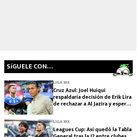
SíGUELE CON…
LIGA MX
Cruz Azul: Joel Huiqui
respaldaría decisión de Erik Lira
de rechazar a Al Jazira y esperar
por Europa
LIGA MX
Leagues Cup: Así quedó la Tabla
General tras la J2 entre clubes