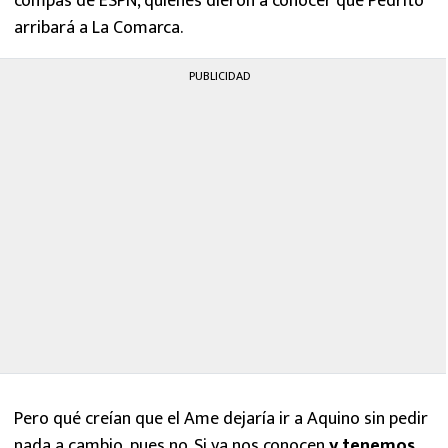
compas de ESPN, quienes dieron a conocer que Pedrito
arribará a La Comarca.
PUBLICIDAD
Pero qué creían que el Ame dejaría ir a Aquino sin pedir
nada a cambio, pues no. Si ya nos conocen
y tenemos