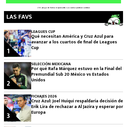
LAS FAVS
LEAGUES CUP
Qué necesitan América y Cruz Azul para
avanzar a los cuartos de final de Leagues
Cup
1
SELECCIÓN MEXICANA
Por qué Rafa Márquez estuvo en la Final del
Premundial Sub 20 México vs Estados
Unidos
2
FICHAJES 2026
Cruz Azul: Joel Huiqui respaldaría decisión de
Erik Lira de rechazar a Al Jazira y esperar por
Europa
3