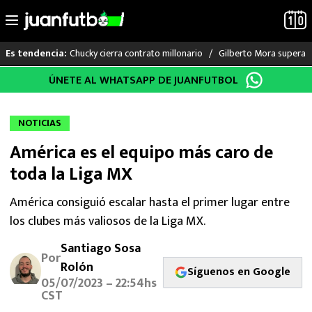
Chucky cierra contrato millonario
Gilberto Mora supera a
Es tendencia:
Saltar
ÚNETE AL WHATSAPP DE JUANFUTBOL
LO ÚLTIMO
al
contenido
LIGA MX
NOTICIAS
América es el equipo más caro de
RAYADOS
toda la Liga MX
PUMAS
América consiguió escalar hasta el primer lugar entre
los clubes más valiosos de la Liga MX.
ATLANTE
Santiago Sosa
SELECCIÓN MEXICANA
Por
Rolón
Síguenos en Google
05/07/2023 – 22:54hs
FUTBOL INTERNACIONAL
CST