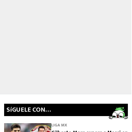
SíGUELE CON…
LIGA MX