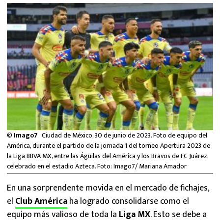
MEXICANOS EN EL EXTRANJERO
FUTBOL ESTUFA
FÓRMULA 1
BOXEO
LIGA MX
NFL
©
Imago7
Ciudad de México, 30 de junio de 2023. Foto de equipo del
América, durante el partido de la jornada 1 del torneo Apertura 2023 de
la Liga BBVA MX, entre las Águilas del América y los Bravos de FC Juárez,
celebrado en el estadio Azteca. Foto: Imago7/ Mariana Amador
En una sorprendente movida en el mercado de fichajes,
el
Club América
ha logrado consolidarse como el
equipo más valioso de toda la
Liga MX
. Esto se debe a