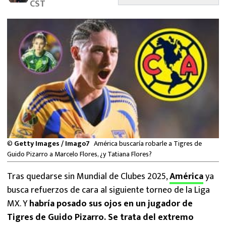
CST
MEXICANOS EN EL EXTRANJERO
FUTBOL ESTUFA
FÓRMULA 1
BOXEO
LIGA MX
NFL
©
Getty Images / Imago7
América buscaría robarle a Tigres de
Guido Pizarro a Marcelo Flores, ¿y Tatiana Flores?
Tras quedarse sin Mundial de Clubes 2025,
América
ya
busca refuerzos de cara al siguiente torneo de la Liga
MX. Y
habría posado sus ojos en un jugador de
Tigres de Guido Pizarro. Se trata del extremo