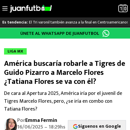
El Tri varonil también avanza a la final en Centroamericanos
Es tendencia:
Saltar
ÚNETE AL WHATSAPP DE JUANFUTBOL
LO ÚLTIMO
al
contenido
LIGA MX
LIGA MX
América buscaría robarle a Tigres de
RAYADOS
Guido Pizarro a Marcelo Flores
PUMAS
¿Tatiana Flores se va con él?
ATLANTE
De cara al Apertura 2025, América iría por el juvenil de
Tigres Marcelo Flores, pero, ¿se iría en combo con
SELECCIÓN MEXICANA
Tatiana Flores?
Por
Emma Fermin
FUTBOL INTERNACIONAL
Síguenos en Google
16/06/2025 – 18:29hs