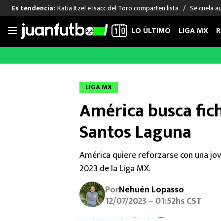
Katia Itzel e Isacc del Toro comparten lista
Se cuela a
Es tendencia:
LO ÚLTIMO
LIGA MX
R
Saltar
al
LIGA MX
FUT INTERNACIONAL
MEXICAN
contenido
Las Noticias
Las Noticias
Las Noti
LIGA MX
Club América
Selección Mexicana
Raúl Jim
América busca fich
Cruz Azul
Champions League
Memo O
Pumas
Europa League
Chino H
Santos Laguna
Rayados
Real Madrid
Edson Ál
Chivas de Guadalajara
Barcelona
Santiag
América quiere reforzarse con una jo
Atlante
Rodrigo
2023 de la Liga MX.
Liga MX Femenil
Por
Nehuén Lopasso
12/07/2023 – 01:52hs CST