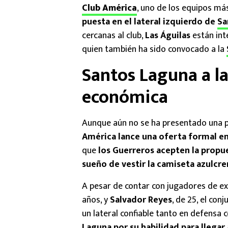
Club
América
, uno de los equipos m
puesta en el lateral izquierdo de
Sa
cercanas al club,
Las Águilas
están int
quien también ha sido convocado a la
Santos Laguna a l
económica
Aunque aún no se ha presentado una p
América lance una oferta formal en
que
los Guerreros acepten la propu
sueño de vestir la camiseta azulcr
A pesar de contar con jugadores de ex
años, y
Salvador Reyes
, de 25, el co
un lateral confiable tanto en defensa
Laguna por su habilidad para llegar a