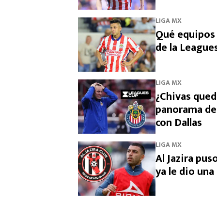
LIGA MX
Qué equipos 
de la League
LIGA MX
¿Chivas qued
panorama del
con Dallas
LIGA MX
Al Jazira pus
ya le dio una