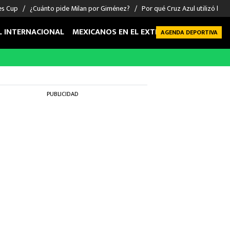
es Cup
¿Cuánto pide Milan por Giménez?
Por qué Cruz Azul utilizó la ta
L INTERNACIONAL
MEXICANOS EN EL EXTRANJERO
FUTBOL 
AGENDA DEPORTIVA
PUBLICIDAD