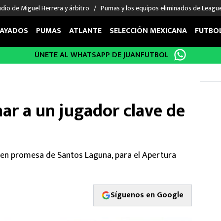
udio de Miguel Herrera y árbitro
Pumas y los equipos eliminados de Leagu
AYADOS
PUMAS
ATLANTE
SELECCIÓN MEXICANA
FUTBO
ÚNETE AL WHATSAPP DE JUANFUTBOL
OS EN EL EXTRANJERO
FIGURAS
DEPORTES
cias
Keylor Navas
MMA UFC
énez
Chicharito Hernández
Fórmula 1
ar a un jugador clave de
choa
Sergio Ramos
Boxeo
uerta
Giorgos Giakoumakis
Béisbol
varez
André Jardine
NFL
o Giménez
NBA
ven promesa de Santos Laguna, para el Apertura
 Huescas
Más deportes
Síguenos en Google