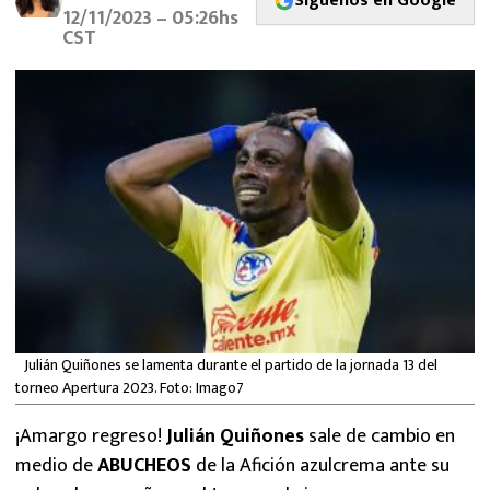
Síguenos en Google
MEXICANOS EN EL EXTRANJERO
12/11/2023 – 05:26hs
CST
FUTBOL ESTUFA
FÓRMULA 1
BOXEO
LIGA MX
NFL
Julián Quiñones se lamenta durante el partido de la jornada 13 del
torneo Apertura 2023. Foto: Imago7
¡Amargo regreso!
Julián Quiñones
sale de cambio en
medio de
ABUCHEOS
de la Afición azulcrema ante su