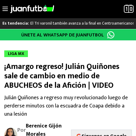
El Tri varonil también avanza a la final en Centroamericanos
Es tendencia:
Saltar
ÚNETE AL WHATSAPP DE JUANFUTBOL
LO ÚLTIMO
al
contenido
LIGA MX
LIGA MX
¡Amargo regreso! Julián Quiñones
RAYADOS
sale de cambio en medio de
PUMAS
ABUCHEOS de la Afición | VIDEO
ATLANTE
Julián Quiñones a regreso muy revolucionado luego de
perderse minutos con la escuadra de Coapa debido a
SELECCIÓN MEXICANA
una lesión
Berenice Gijón
FUTBOL INTERNACIONAL
Por
Morales