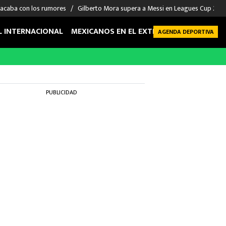
 acaba con los rumores
Gilberto Mora supera a Messi en Leagues Cup 2026: 
L INTERNACIONAL
MEXICANOS EN EL EXTRANJERO
FUTBOL 
AGENDA DEPORTIVA
PUBLICIDAD