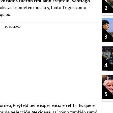
nvocados fueron Emiliano Freyfeld, Santiago
2
bolistas prometen mucho y, tanto Trigos como
quipo.
PUBLICIDAD
3
4
5
rneo, Freyfeld tiene experiencia en el Tri. Es que el
sos de
Selección Mexicana
, así como también sumó