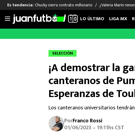
Chucky cierra contrato millonario
¿Valeria Marin renu
Es tendencia:
LO ÚLTIMO
LIGA MX
R
Saltar
al
LIGA MX
FUT INTERNACIONAL
MEXICAN
contenido
Las Noticias
Las Noticias
Las Noti
SELECCIÓN
Club América
Selección Mexicana
Raúl Jim
¡A demostrar la ga
Cruz Azul
Champions League
Memo O
Pumas
Europa League
Chino H
canteranos de Pu
Rayados
Real Madrid
Edson Ál
Esperanzas de Tou
Chivas de Guadalajara
Barcelona
Santiag
Atlante
Rodrigo
Los canteranos universitarios tendrán 
Liga MX Femenil
Por
Franco Rossi
01/06/2023 – 19:11hs CST