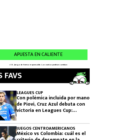
S FAVS
LEAGUES CUP
Con polémica incluida por mano
de Piovi, Cruz Azul debuta con
victoria en Leagues Cup:
cuándo vuelve a jugar
JUEGOS CENTROAMERICANOS
México vs Colombia: cuál es el
criterio de desempate en la