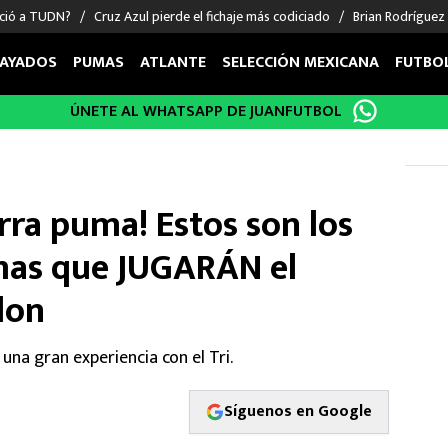
nció a TUDN?
Cruz Azul pierde el fichaje más codiciado
Brian Rodríguez
AYADOS
PUMAS
ATLANTE
SELECCIÓN MEXICANA
FUTBO
ÚNETE AL WHATSAPP DE JUANFUTBOL
OS EN EL EXTRANJERO
FIGURAS
DEPORTES
cias
Keylor Navas
MMA UFC
énez
Chicharito Hernández
Fórmula 1
rra puma! Estos son los
choa
Sergio Ramos
Boxeo
uerta
Giorgos Giakoumakis
Béisbol
mas que JUGARÁN el
varez
André Jardine
NFL
lon
o Giménez
NBA
 Huescas
Más deportes
una gran experiencia con el Tri.
Síguenos en Google