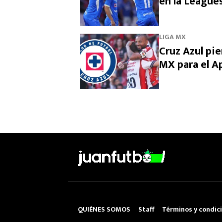
en la League
LIGA MX
Cruz Azul pie
MX para el A
QUIÉNES SOMOS
Staff
Términos y condic