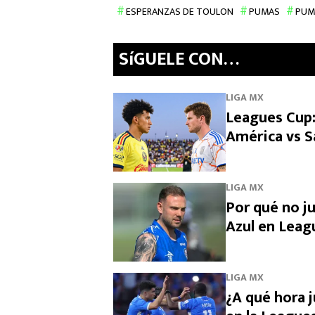
ESPERANZAS DE TOULON
PUMAS
PUM
SíGUELE CON…
LIGA MX
Leagues Cup:
América vs S
LIGA MX
Por qué no j
Azul en Leag
LIGA MX
¿A qué hora 