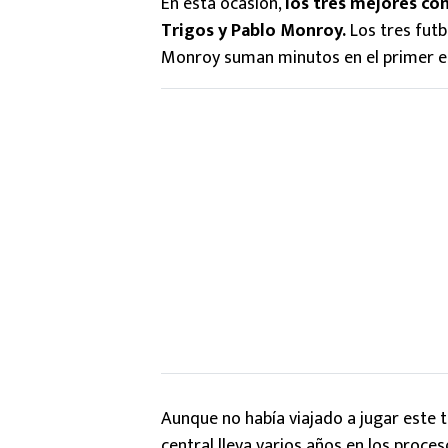
En esta ocasión,
los tres mejores co
Trigos y Pablo Monroy.
Los tres fut
Monroy suman minutos en el primer e
Aunque no había viajado a jugar este to
central lleva varios años en los proce