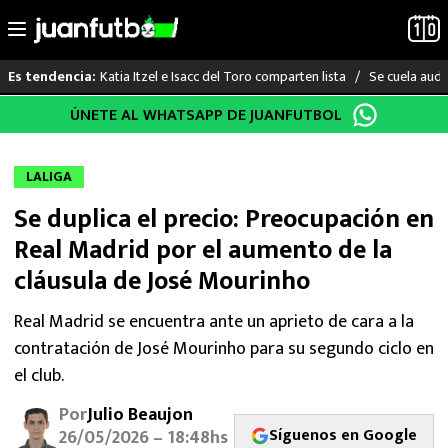
Katia Itzel e Isacc del Toro comparten lista
Se cuela audi
Es tendencia:
Saltar
ÚNETE AL WHATSAPP DE JUANFUTBOL
LO ÚLTIMO
al
contenido
LIGA MX
LALIGA
Se duplica el precio: Preocupación en
RAYADOS
Real Madrid por el aumento de la
PUMAS
cláusula de José Mourinho
ATLANTE
Real Madrid se encuentra ante un aprieto de cara a la
contratación de José Mourinho para su segundo ciclo en
SELECCIÓN MEXICANA
el club.
Por
Julio Beaujon
FUTBOL INTERNACIONAL
Síguenos en Google
26/05/2026 – 18:48hs