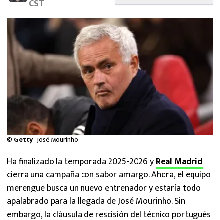
CST
MEXICANOS EN EL EXTRANJERO
FUTBOL ESTUFA
FÓRMULA 1
BOXEO
LIGA MX
NFL
©
Getty
José Mourinho
Ha finalizado la temporada 2025-2026 y
Real Madrid
cierra una campaña con sabor amargo. Ahora, el equipo
merengue busca un nuevo entrenador y estaría todo
apalabrado para la llegada de José Mourinho. Sin
embargo, la cláusula de rescisión del técnico portugués