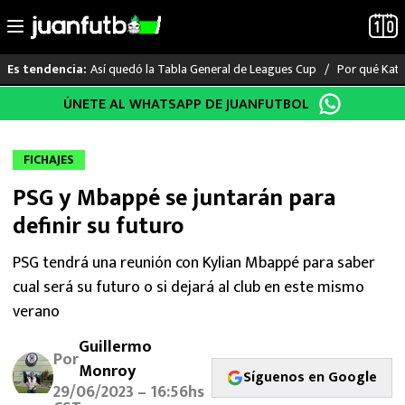
Así quedó la Tabla General de Leagues Cup
Por qué Katia
Es tendencia:
Saltar
ÚNETE AL WHATSAPP DE JUANFUTBOL
LO ÚLTIMO
al
contenido
LIGA MX
FICHAJES
PSG y Mbappé se juntarán para
RAYADOS
definir su futuro
PUMAS
PSG tendrá una reunión con Kylian Mbappé para saber
cual será su futuro o si dejará al club en este mismo
ATLANTE
verano
SELECCIÓN MEXICANA
Guillermo
Por
Monroy
FUTBOL INTERNACIONAL
Síguenos en Google
29/06/2023 – 16:56hs