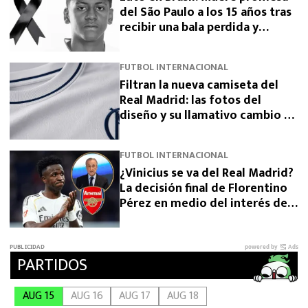
del São Paulo a los 15 años tras
recibir una bala perdida y
exigen justicia
FUTBOL INTERNACIONAL
Filtran la nueva camiseta del
Real Madrid: las fotos del
diseño y su llamativo cambio de
escudo
FUTBOL INTERNACIONAL
¿Vinicius se va del Real Madrid?
La decisión final de Florentino
Pérez en medio del interés del
Arsenal