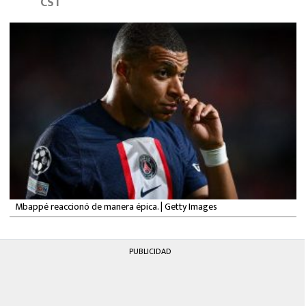
CST
MEXICANOS EN EL EXTRANJERO
FUTBOL ESTUFA
FÓRMULA 1
BOXEO
LIGA MX
NFL
Mbappé reaccionó de manera épica. | Getty Images
PUBLICIDAD