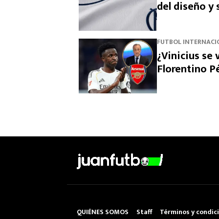
del diseño y
FUTBOL INTERNACI
¿Vinicius se 
Florentino Pé
QUIÉNES SOMOS
Staff
Términos y condic