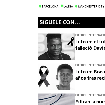
BARCELONA
LALIGA
MANCHESTER CITY
SíGUELE CON…
FUTBOL INTERNACI
Luto en el fu
falleció Dav
FUTBOL INTERNACI
Luto en Brasi
años tras rec
FUTBOL INTERNACI
Filtran la nu