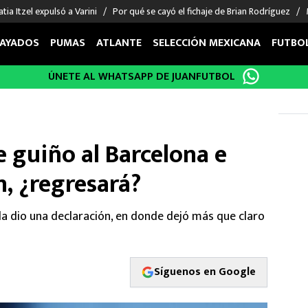
tia Itzel expulsó a Varini
Por qué se cayó el fichaje de Brian Rodríguez
AYADOS
PUMAS
ATLANTE
SELECCIÓN MEXICANA
FUTBO
ÚNETE AL WHATSAPP DE JUANFUTBOL
OS EN EL EXTRANJERO
FIGURAS
DEPORTES
cias
Keylor Navas
MMA UFC
énez
Chicharito Hernández
Fórmula 1
 guiño al Barcelona e
choa
Sergio Ramos
Boxeo
uerta
Giorgos Giakoumakis
Béisbol
ón, ¿regresará?
varez
André Jardine
NFL
o Giménez
NBA
la dio una declaración, en donde dejó más que claro
 Huescas
Más deportes
Síguenos en Google