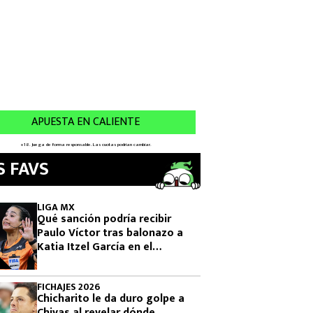
S FAVS
LIGA MX
Qué sanción podría recibir
Paulo Víctor tras balonazo a
Katia Itzel García en el
Querétaro vs Tigres
FICHAJES 2026
Chicharito le da duro golpe a
Chivas al revelar dónde