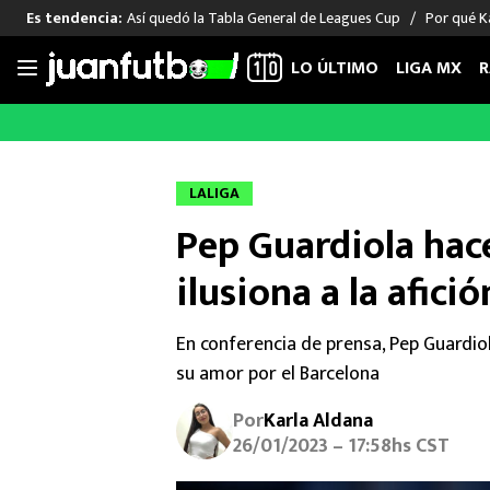
Así quedó la Tabla General de Leagues Cup
Por qué Ka
Es tendencia:
LO ÚLTIMO
LIGA MX
R
Saltar
al
LIGA MX
FUT INTERNACIONAL
MEXICAN
contenido
Las Noticias
Las Noticias
Las Noti
LALIGA
Club América
Selección Mexicana
Raúl Jim
Pep Guardiola hace
Cruz Azul
Champions League
Memo O
Pumas
Europa League
Chino H
ilusiona a la afici
Rayados
Real Madrid
Edson Ál
Chivas de Guadalajara
Barcelona
Santiag
En conferencia de prensa, Pep Guardio
Atlante
Rodrigo
su amor por el Barcelona
Liga MX Femenil
Por
Karla Aldana
26/01/2023 – 17:58hs CST