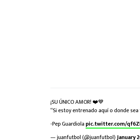
¡SU ÚNICO AMOR! ❤️💙
“Si estoy entrenado aquí o donde sea y
-Pep Guardiola
pic.twitter.com/qf6Z
— juanfutbol (@juanfutbol)
January 2