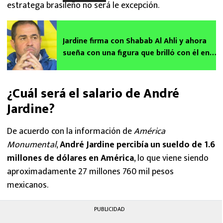
estratega brasileño no será le excepción.
Jardine firma con Shabab Al Ahli y ahora
sueña con una figura que brilló con él en
el América
¿Cuál será el salario de André
Jardine?
De acuerdo con la información de
América
Monumental
,
André Jardine percibía un sueldo de 1.6
millones de dólares en América
, lo que viene siendo
aproximadamente 27 millones 760 mil pesos
mexicanos.
PUBLICIDAD