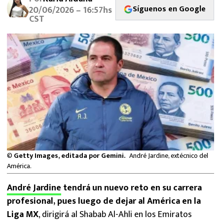
MEXICANOS EN EL EXTRANJERO
Síguenos en Google
20/06/2026 – 16:57hs
CST
FUTBOL ESTUFA
FÓRMULA 1
BOXEO
LIGA MX
NFL
©
Getty Images, editada por Gemini.
André Jardine, extécnico del
América.
André Jardine
tendrá un nuevo reto en su carrera
profesional, pues luego de dejar al América en la
Liga MX
, dirigirá al Shabab Al-Ahli en los Emiratos