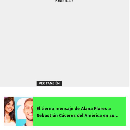
PUBLICIDAD
VER TAMBIÉN
El tierno mensaje de Alana Flores a
Sebastián Cáceres del América en su
debut con Uruguay en el Mundial 2026