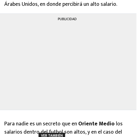
Árabes Unidos, en donde percibirá un alto salario.
PUBLICIDAD
Para nadie es un secreto que en
Oriente Medio
los
salarios dentro del futbol son altos, y en el caso del
VER TAMBIÉN