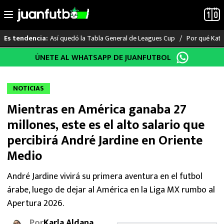
Así quedó la Tabla General de Leagues Cup
Por qué Katia
Es tendencia:
Saltar
ÚNETE AL WHATSAPP DE JUANFUTBOL
LO ÚLTIMO
al
contenido
LIGA MX
NOTICIAS
Mientras en América ganaba 27
RAYADOS
millones, este es el alto salario que
PUMAS
percibirá André Jardine en Oriente
Medio
ATLANTE
André Jardine vivirá su primera aventura en el futbol
SELECCIÓN MEXICANA
árabe, luego de dejar al América en la Liga MX rumbo al
Apertura 2026.
FUTBOL INTERNACIONAL
Por
Karla Aldana