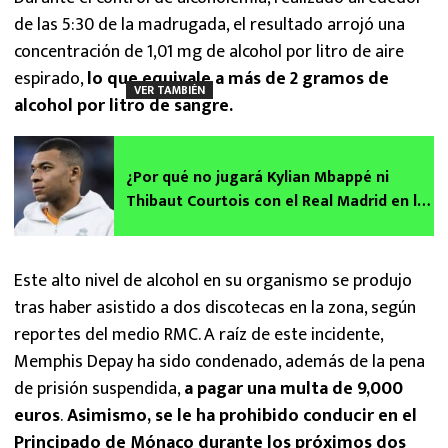
de las 5:30 de la madrugada, el resultado arrojó una
concentración de 1,01 mg de alcohol por litro de aire
espirado,
lo que equivale a más de 2 gramos de
VER TAMBIÉN
alcohol por litro de sangre.
¿Por qué no jugará Kylian Mbappé ni
Thibaut Courtois con el Real Madrid en la
Copa del Rey?
Este alto nivel de alcohol en su organismo se produjo
tras haber asistido a dos discotecas en la zona, según
reportes del medio RMC. A raíz de este incidente,
Memphis Depay ha sido condenado, además de la pena
de prisión suspendida,
a pagar una multa de 9,000
euros
.
Asimismo, se le ha prohibido conducir en el
Principado de Mónaco durante los próximos dos