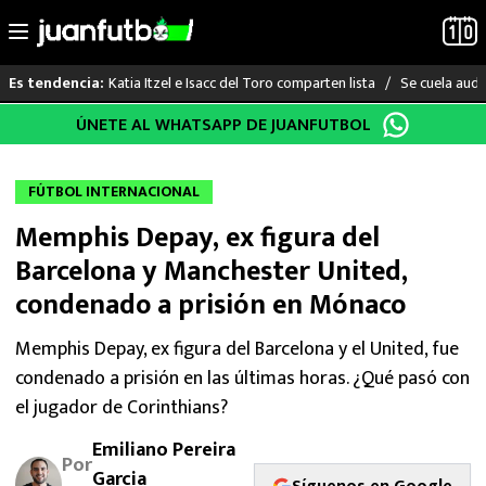
Katia Itzel e Isacc del Toro comparten lista
Se cuela audi
Es tendencia:
Saltar
ÚNETE AL WHATSAPP DE JUANFUTBOL
LO ÚLTIMO
al
contenido
LIGA MX
FÚTBOL INTERNACIONAL
Memphis Depay, ex figura del
RAYADOS
Barcelona y Manchester United,
PUMAS
condenado a prisión en Mónaco
ATLANTE
Memphis Depay, ex figura del Barcelona y el United, fue
condenado a prisión en las últimas horas. ¿Qué pasó con
SELECCIÓN MEXICANA
el jugador de Corinthians?
Emiliano Pereira
FUTBOL INTERNACIONAL
Por
Garcia