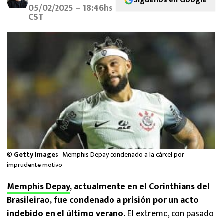
Síguenos en Google
MEXICANOS EN EL EXTRANJERO
05/02/2025 – 18:46hs
CST
FUTBOL ESTUFA
FÓRMULA 1
BOXEO
LIGA MX
NFL
©
Getty Images
Memphis Depay condenado a la cárcel por
imprudente motivo
Memphis Depay
, actualmente en el Corinthians del
Brasileirao, fue condenado a prisión por un acto
indebido en el último verano.
El extremo, con pasado