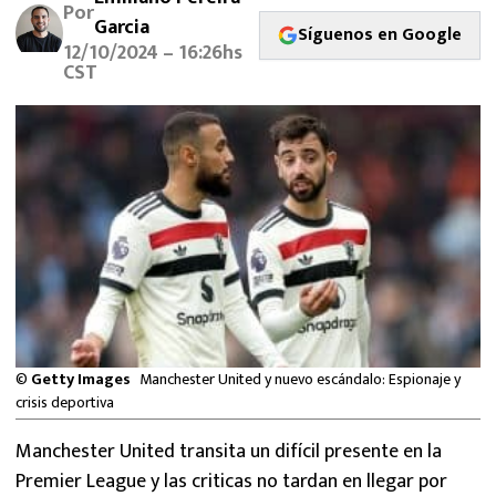
Por
MEXICANOS EN EL EXTRANJERO
Garcia
Síguenos en Google
12/10/2024 – 16:26hs
FUTBOL ESTUFA
CST
FÓRMULA 1
BOXEO
LIGA MX
NFL
©
Getty Images
Manchester United y nuevo escándalo: Espionaje y
crisis deportiva
Manchester United transita un difícil presente en la
Premier League y las criticas no tardan en llegar por