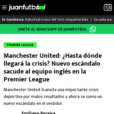
Katia Itzel e Isacc del Toro comparten lista
Se cuela audi
Es tendencia:
Saltar
ÚNETE AL WHATSAPP DE JUANFUTBOL
LO ÚLTIMO
al
contenido
LIGA MX
PREMIER LEAGUE
Manchester United: ¿Hasta dónde
RAYADOS
llegará la crisis? Nuevo escándalo
PUMAS
sacude al equipo inglés en la
Premier League
ATLANTE
Manchester United transita una importante crisis
SELECCIÓN MEXICANA
deportiva por malos resultados y ahora se suma un
nuevo escándalo en el vestidor.
FUTBOL INTERNACIONAL
Emiliano Pereira