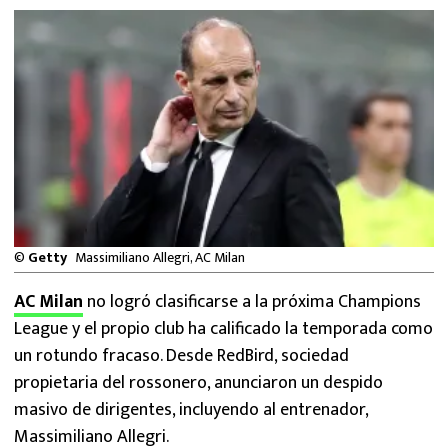
MEXICANOS EN EL EXTRANJERO
FUTBOL ESTUFA
FÓRMULA 1
BOXEO
LIGA MX
©
Getty
Massimiliano Allegri, AC Milan
NFL
AC Milan
no logró clasificarse a la próxima Champions
League y el propio club ha calificado la temporada como
un rotundo fracaso. Desde RedBird, sociedad
propietaria del rossonero, anunciaron un despido
masivo de dirigentes, incluyendo al entrenador,
Massimiliano Allegri.