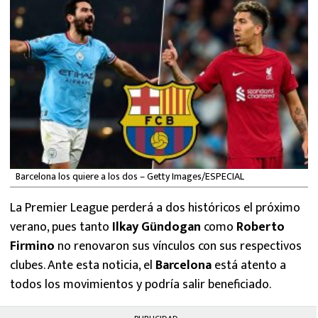
MEXICANOS EN EL EXTRANJERO
FUTBOL ESTUFA
FÓRMULA 1
BOXEO
LIGA MX
Barcelona los quiere a los dos – Getty Images/ESPECIAL
NFL
La Premier League perderá a dos históricos el próximo
verano, pues tanto
Ilkay Gündogan
como
Roberto
Firmino
no renovaron sus vínculos con sus respectivos
clubes. Ante esta noticia, el
Barcelona
está atento a
todos los movimientos y podría salir beneficiado.