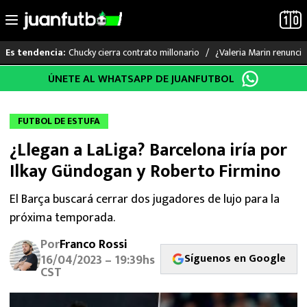
Chucky cierra contrato millonario
¿Valeria Marin renunc
Es tendencia:
Saltar
ÚNETE AL WHATSAPP DE JUANFUTBOL
LO ÚLTIMO
al
contenido
LIGA MX
FUTBOL DE ESTUFA
¿Llegan a LaLiga? Barcelona iría por
RAYADOS
Ilkay Gündogan y Roberto Firmino
PUMAS
El Barça buscará cerrar dos jugadores de lujo para la
próxima temporada.
ATLANTE
Por
Franco Rossi
SELECCIÓN MEXICANA
Síguenos en Google
16/04/2023 – 19:39hs
CST
FUTBOL INTERNACIONAL