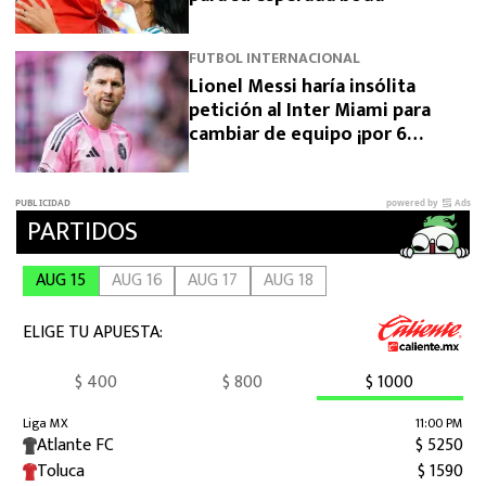
FUTBOL INTERNACIONAL
Lionel Messi haría insólita
petición al Inter Miami para
cambiar de equipo ¡por 6
meses!