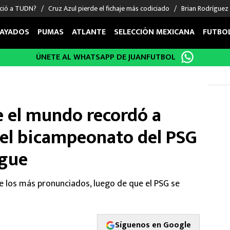
nció a TUDN?
Cruz Azul pierde el fichaje más codiciado
Brian Rodríguez
AYADOS
PUMAS
ATLANTE
SELECCIÓN MEXICANA
FUTBO
ÚNETE AL WHATSAPP DE JUANFUTBOL
OS EN EL EXTRANJERO
FIGURAS
DEPORTES
cias
Keylor Navas
MMA UFC
énez
Chicharito Hernández
Fórmula 1
e el mundo recordó a
choa
Sergio Ramos
Boxeo
uerta
Giorgos Giakoumakis
Béisbol
el bicampeonato del PSG
varez
André Jardine
NFL
ague
o Giménez
NBA
 Huescas
Más deportes
e los más pronunciados, luego de que el PSG se
Síguenos en Google