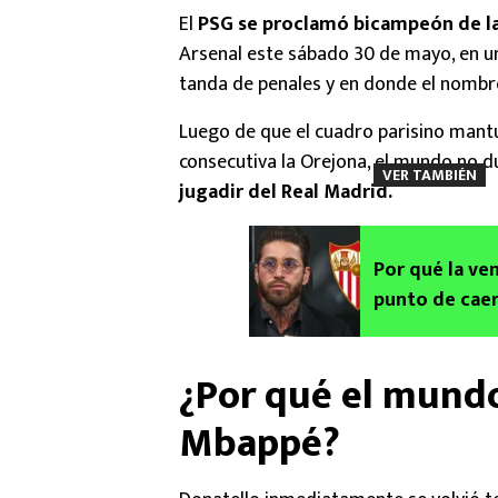
El
PSG se proclamó bicampeón de l
Arsenal este sábado 30 de mayo, en un 
tanda de penales y en donde el nomb
Luego de que el cuadro parisino mant
consecutiva la Orejona, el mundo no d
VER TAMBIÉN
jugadir del Real Madrid.
Por qué la ven
punto de cae
¿Por qué el mundo
Mbappé?