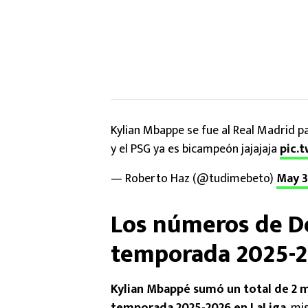
Kylian Mbappe se fue al Real Madrid 
y el PSG ya es bicampeón jajajaja
pic.
— Roberto Haz (@tudimebeto)
May 3
Los números de Do
temporada 2025-
Kylian Mbappé sumó un total de 2 m