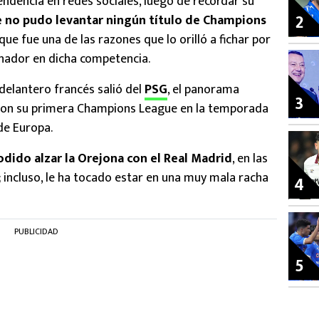
ndencia en redes sociales, luego de recordar su
2
e no pudo levantar ningún título de Champions
ue fue una de las razones que lo orilló a fichar por
inador en dicha competencia.
 delantero francés salió del
PSG
, el panorama
3
aron su primera Champions League en la temporada
de Europa.
dido alzar la Orejona con el Real Madrid
, en las
 incluso, le ha tocado estar en una muy mala racha
4
PUBLICIDAD
5