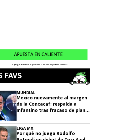
S FAVS
MUNDIAL
México nuevamente al margen
de la Concacaf: respalda a
Infantino tras fracaso de plan
para vender el Mundial
LIGA MX
Por qué no juega Rodolfo
Rotondi en debut de Cruz Azul