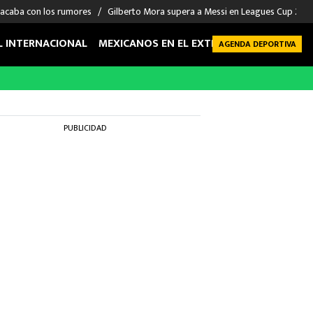
 acaba con los rumores
Gilberto Mora supera a Messi en Leagues Cup 2026: 
L INTERNACIONAL
MEXICANOS EN EL EXTRANJERO
FUTBOL 
AGENDA DEPORTIVA
PUBLICIDAD