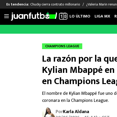
Chucky cierra contrato millonario
¿Valeria Marin renu
Es tendencia:
LO ÚLTIMO
LIGA MX
R
Saltar
al
LIGA MX
FUT INTERNACIONAL
MEXICAN
contenido
Las Noticias
Las Noticias
Las Noti
CHAMPIONS LEAGUE
Club América
Selección Mexicana
Raúl Jim
La razón por la qu
Cruz Azul
Champions League
Memo O
Pumas
Europa League
Chino H
Kylian Mbappé en 
Rayados
Real Madrid
Edson Ál
en Champions Le
Chivas de Guadalajara
Barcelona
Santiag
Atlante
Rodrigo
El nombre de Kylian Mbappé fue uno d
Liga MX Femenil
coronara en la Champions League.
Por
Karla Aldana