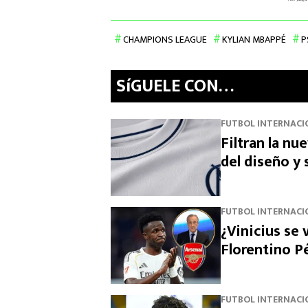
CHAMPIONS LEAGUE
KYLIAN MBAPPÉ
P
SíGUELE CON…
FUTBOL INTERNACI
Filtran la nu
del diseño y
FUTBOL INTERNACI
¿Vinicius se 
Florentino Pé
FUTBOL INTERNACI