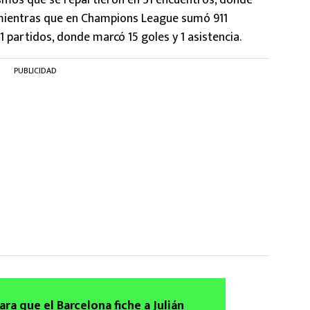
smos que se repartieron en 31 encuentros, donde
, mientras que en Champions League sumó 911
1 partidos, donde marcó 15 goles y 1 asistencia.
PUBLICIDAD
ara que el Barcelona fiche a Julián