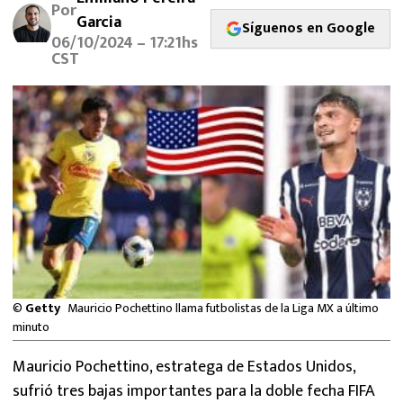
Por
MEXICANOS EN EL EXTRANJERO
Garcia
Síguenos en Google
06/10/2024 – 17:21hs
FUTBOL ESTUFA
CST
FÓRMULA 1
BOXEO
LIGA MX
NFL
©
Getty
Mauricio Pochettino llama futbolistas de la Liga MX a último
minuto
Mauricio Pochettino, estratega de Estados Unidos,
sufrió tres bajas importantes para la doble fecha FIFA