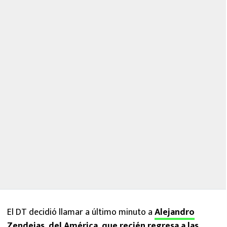
El DT decidió llamar a último minuto a
Alejandro
Zendejas
, del
América
, que recién regresa a las