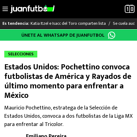
Katia Itzel e Isacc del Toro comparten lista
Se cuela audi
Es tendencia:
Saltar
ÚNETE AL WHATSAPP DE JUANFUTBOL
LO ÚLTIMO
al
contenido
LIGA MX
SELECCIONES
Estados Unidos: Pochettino convoca
RAYADOS
futbolistas de América y Rayados de
PUMAS
último momento para enfrentar a
México
ATLANTE
Mauricio Pochettino, estratega de la Selección de
SELECCIÓN MEXICANA
Estados Unidos, convoca a dos futbolistas de la Liga MX
para enfrentar al Tricolor.
FUTBOL INTERNACIONAL
Emiliano Pereira