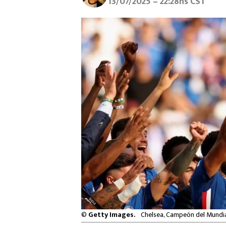
13/07/2025 – 22:28hs CST
©
Getty Images.
Chelsea, Campeón del Mundia