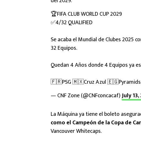
del 2029.
🏆FIFA CLUB WORLD CUP 2029
✅4/32 QUALIFIED
Se acaba el Mundial de Clubes 2025 con la V
32 Equipos.
Quedan 4 Años donde 4 Equipos ya está
🇫🇷PSG 🇲🇽Cruz Azul 🇪🇬Pyramids
— CNF Zone (@CNFconcacaf)
July 13,
La Máquina ya tiene el boleto asegura
como el Campeón de la Copa de C
Vancouver Whitecaps.