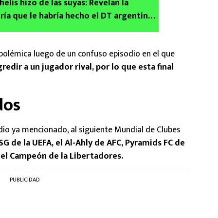
lis hizo de las suyas: Revelan la
ería que le habría hecho el DT argentino
 Monterrey y Sergio Ramos rumbo al
ubes 2025
polémica luego de un confuso episodio en el que
redir a un jugador rival, por lo que esta final
dos
io ya mencionado, al siguiente Mundial de Clubes
SG de la UEFA, el Al-Ahly de AFC, Pyramids FC de
á el Campeón de la Libertadores.
PUBLICIDAD