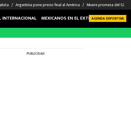
alista
Argentina pone precio final al América
Muere promesa del São P
L INTERNACIONAL
MEXICANOS EN EL EXTRANJERO
FUTBOL 
AGENDA DEPORTIVA
PUBLICIDAD