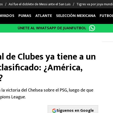
os
Así fue el doblete de Messi ante el San Luis
Tigres va por joya mundi
AYADOS
PUMAS
ATLANTE
SELECCIÓN MEXICANA
FUTBO
ÚNETE AL WHATSAPP DE JUANFUTBOL
OS EN EL EXTRANJERO
FIGURAS
DEPORTES
cias
Keylor Navas
MMA UFC
énez
Chicharito Hernández
Fórmula 1
 de Clubes ya tiene a un
choa
Sergio Ramos
Boxeo
uerta
Giorgos Giakoumakis
Béisbol
lasificado: ¿América,
varez
André Jardine
NFL
?
o Giménez
NBA
 Huescas
Más deportes
la victoria del Chelsea sobre el PSG, luego de que
mpions League.
Síguenos en Google