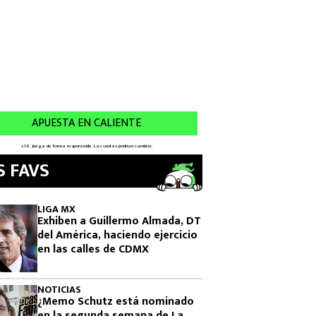
S FAVS
LIGA MX
Exhiben a Guillermo Almada, DT
del América, haciendo ejercicio
en las calles de CDMX
NOTICIAS
¿Memo Schutz está nominado
en la segunda semana de La