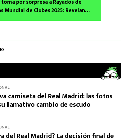
 toma por sorpresa a Rayados de
s Mundial de Clubes 2025: Revelan
 con contrato vigente por brutales
BES
ONAL
eva camiseta del Real Madrid: las fotos
 su llamativo cambio de escudo
ONAL
va del Real Madrid? La decisión final de