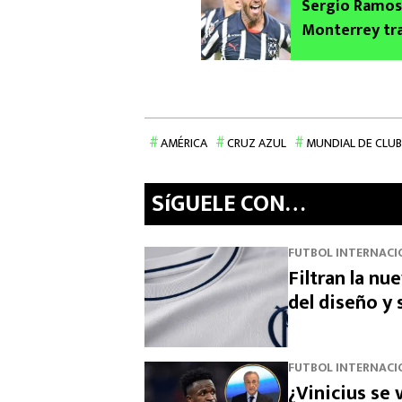
Sergio Ramos
Monterrey tra
negociaciones
motivos
AMÉRICA
CRUZ AZUL
MUNDIAL DE CLU
SíGUELE CON…
FUTBOL INTERNACI
Filtran la nu
del diseño y
FUTBOL INTERNACI
¿Vinicius se 