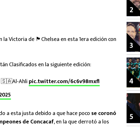
2
ictoria de 🏴󠁧󠁢󠁥󠁮󠁧󠁿Chelsea en esta 1era edición con
3
n Clasificados en la siguiente edición:
4
 🇸🇦Al-Ahli
pic.twitter.com/6c6v98mxfl
 2025
do a esta justa debido a que hace poco
se coronó
5
ampeones de Concacaf
, en la que derrotó a los