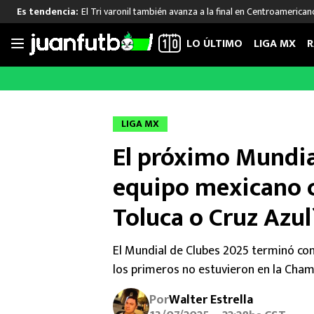
El Tri varonil también avanza a la final en Centroamerican
Es tendencia:
LO ÚLTIMO
LIGA MX
R
Saltar
al
LIGA MX
FUT INTERNACIONAL
MEXICAN
contenido
Las Noticias
Las Noticias
Las Noti
LIGA MX
Club América
Selección Mexicana
Raúl Jim
El próximo Mundial
Cruz Azul
Champions League
Memo O
Pumas
Europa League
Chino H
equipo mexicano c
Rayados
Real Madrid
Edson Ál
Toluca o Cruz Azul
Chivas de Guadalajara
Barcelona
Santiag
Atlante
Rodrigo
El Mundial de Clubes 2025 terminó con 
Liga MX Femenil
los primeros no estuvieron en la Cha
Por
Walter Estrella