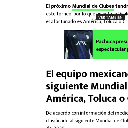
El próximo
Mundial de Clubes
tendr
este torneo, por lo que en este artícu
VER TAMBIÉN
el afortunado es América, Toluca o Cr
Pachuca presu
espectacular 
Tuzos
El equipo mexicano
siguiente Mundial 
América, Toluca o 
De acuerdo con información del medio
clasificado al siguiente Mundial de Club