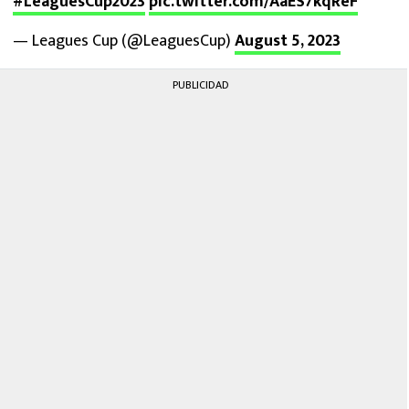
#LeaguesCup2023
pic.twitter.com/AaES7kqReF
— Leagues Cup (@LeaguesCup)
August 5, 2023
PUBLICIDAD