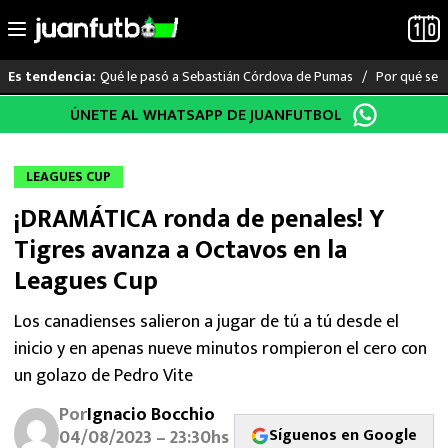
Qué le pasó a Sebastián Córdova de Pumas
Por qué se s
Es tendencia:
Saltar
ÚNETE AL WHATSAPP DE JUANFUTBOL
LO ÚLTIMO
al
contenido
LIGA MX
LEAGUES CUP
¡DRAMÁTICA ronda de penales! Y
RAYADOS
Tigres avanza a Octavos en la
PUMAS
Leagues Cup
ATLANTE
Los canadienses salieron a jugar de tú a tú desde el
inicio y en apenas nueve minutos rompieron el cero con
SELECCIÓN MEXICANA
un golazo de Pedro Vite
Por
Ignacio Bocchio
FUTBOL INTERNACIONAL
Síguenos en Google
04/08/2023 – 23:30hs