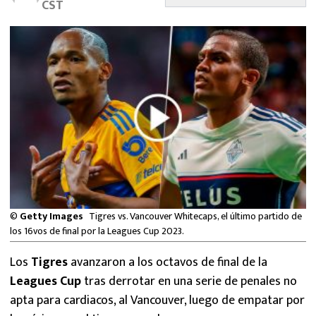
CST
MEXICANOS EN EL EXTRANJERO
FUTBOL ESTUFA
FÓRMULA 1
BOXEO
LIGA MX
NFL
©
Getty Images
Tigres vs. Vancouver Whitecaps, el último partido de
los 16vos de final por la Leagues Cup 2023.
Los
Tigres
avanzaron a los octavos de final de la
Leagues Cup
tras derrotar en una serie de penales no
apta para cardiacos, al Vancouver, luego de empatar por