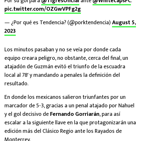
Por su gol para
@TigresOficial
ante
@WhitecapsFC
.
pic.twitter.com/OZGwVPFg2g
— ¿Por qué es Tendencia? (@porktendencia)
August 5,
2023
Los minutos pasaban y no se veía por donde cada
equipo creara peligro, no obstante, cerca del final, un
atajadón de Guzmán evitó el triunfo de la escuadra
local al 78′ y mandando a penales la definición del
resultado.
En donde los mexicanos salieron triunfantes por un
marcador de 5-3, gracias a un penal atajado por Nahuel
y el gol decisivo de
Fernando Gorriarán
, para así
escalar a la siguiente llave en la que protagonizarán una
edición más del Clásico Regio ante los Rayados de
Monterrey.