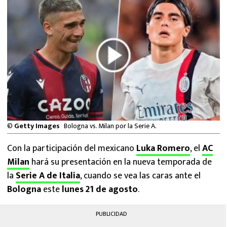
MEXICANOS EN EL EXTRANJERO
FUTBOL ESTUFA
FÓRMULA 1
BOXEO
LIGA MX
©
Getty Images
Bologna vs. Milan por la Serie A.
NFL
Con la participación del mexicano
Luka Romero
, el
AC
Milan
hará su presentación en la nueva temporada de
la
Serie A de Italia
, cuando se vea las caras ante el
Bologna
este
lunes 21 de agosto
.
PUBLICIDAD