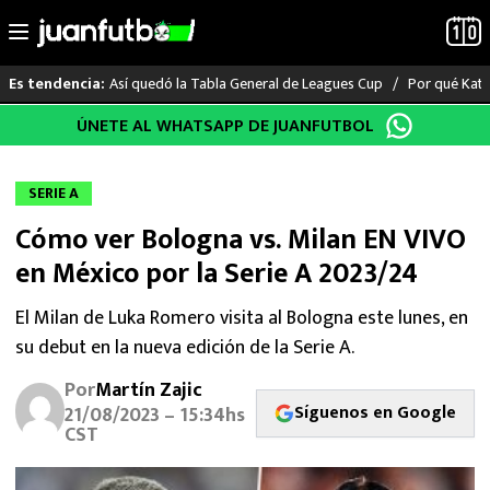
Así quedó la Tabla General de Leagues Cup
Por qué Katia
Es tendencia:
Saltar
ÚNETE AL WHATSAPP DE JUANFUTBOL
LO ÚLTIMO
al
contenido
LIGA MX
SERIE A
Cómo ver Bologna vs. Milan EN VIVO
RAYADOS
en México por la Serie A 2023/24
PUMAS
El Milan de Luka Romero visita al Bologna este lunes, en
su debut en la nueva edición de la Serie A.
ATLANTE
Por
Martín Zajic
SELECCIÓN MEXICANA
Síguenos en Google
21/08/2023 – 15:34hs
CST
FUTBOL INTERNACIONAL