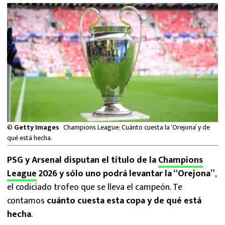
MEXICANOS EN EL EXTRANJERO
FUTBOL ESTUFA
FÓRMULA 1
BOXEO
LIGA MX
©
Getty Images
Champions League: Cuánto cuesta la ‘Orejona’ y de
NFL
qué está hecha.
PSG y Arsenal disputan el título de la
Champions
League
2026 y sólo uno podrá levantar la “Orejona”
,
el codiciado trofeo que se lleva el campeón. Te
contamos
cuánto cuesta esta copa y de qué está
hecha
.