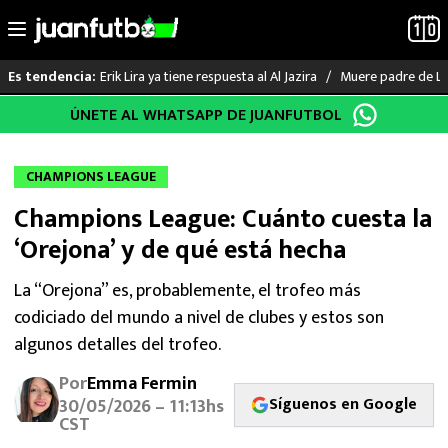
Erik Lira ya tiene respuesta al Al Jazira
Muere padre de Li
Es tendencia:
Saltar
ÚNETE AL WHATSAPP DE JUANFUTBOL
LO ÚLTIMO
al
contenido
LIGA MX
CHAMPIONS LEAGUE
Champions League: Cuánto cuesta la
RAYADOS
‘Orejona’ y de qué está hecha
PUMAS
La “Orejona” es, probablemente, el trofeo más
codiciado del mundo a nivel de clubes y estos son
ATLANTE
algunos detalles del trofeo.
SELECCIÓN MEXICANA
Por
Emma Fermin
Síguenos en Google
30/05/2026 – 11:13hs
FUTBOL INTERNACIONAL
CST