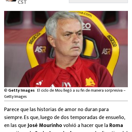
CST
MEXICANOS EN EL EXTRANJERO
FUTBOL ESTUFA
FÓRMULA 1
BOXEO
LIGA MX
NFL
©
Getty Images
El ciclo de Mou llegó a su fin de manera sorpresiva –
Getty Images
Parece que las historias de amor no duran para
siempre. Es que, luego de dos temporadas de ensueño,
en las que
José Mourinho
volvió a hacer que la
Roma