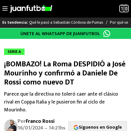
Qué le pasó a Sebastián Córdova de Pumas
Por qué se s
Es tendencia:
Saltar
ÚNETE AL WHATSAPP DE JUANFUTBOL
LO ÚLTIMO
al
contenido
LIGA MX
SERIE A
¡BOMBAZO! La Roma DESPIDIÓ a José
RAYADOS
Mourinho y confirmó a Daniele De
PUMAS
Rossi como nuevo DT
ATLANTE
Parece que la directiva no toleró caer ante el clásico
rival en Coppa Italia y le pusieron fin al ciclo de
SELECCIÓN MEXICANA
Mourinho.
Por
Franco Rossi
FUTBOL INTERNACIONAL
Síguenos en Google
16/01/2024 – 14:21hs