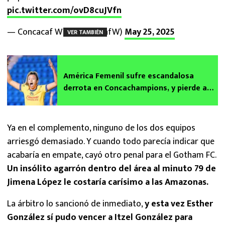
pic.twitter.com/ovD8cuJVfn
— Concacaf W (@ConcacafW)
May 25, 2025
VER TAMBIÉN
América Femenil sufre escandalosa
derrota en Concachampions, y pierde a
Priscila da Silva, ¿por varios meses?
Ya en el complemento, ninguno de los dos equipos
arriesgó demasiado. Y cuando todo parecía indicar que
acabaría en empate, cayó otro penal para el Gotham FC.
Un insólito agarrón dentro del área al minuto 79 de
Jimena López le costaría carísimo a las Amazonas.
La árbitro lo sancionó de inmediato,
y esta vez Esther
González sí pudo vencer a Itzel González para