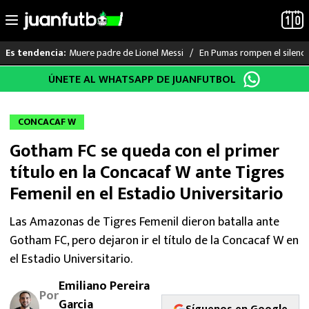
Muere padre de Lionel Messi
En Pumas rompen el silenci
Es tendencia:
Saltar
ÚNETE AL WHATSAPP DE JUANFUTBOL
LO ÚLTIMO
al
contenido
LIGA MX
CONCACAF W
Gotham FC se queda con el primer
RAYADOS
título en la Concacaf W ante Tigres
PUMAS
Femenil en el Estadio Universitario
ATLANTE
Las Amazonas de Tigres Femenil dieron batalla ante
Gotham FC, pero dejaron ir el título de la Concacaf W en
SELECCIÓN MEXICANA
el Estadio Universitario.
Emiliano Pereira
FUTBOL INTERNACIONAL
Por
Garcia