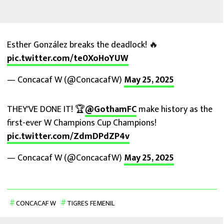
Esther González breaks the deadlock! 🔥
pic.twitter.com/te0XoHoYUW
— Concacaf W (@ConcacafW)
May 25, 2025
THEY'VE DONE IT! 🏆
@GothamFC
make history as the
first-ever W Champions Cup Champions!
pic.twitter.com/ZdmDPdZP4v
— Concacaf W (@ConcacafW)
May 25, 2025
CONCACAF W
TIGRES FEMENIL