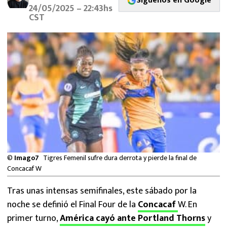
Síguenos en Google
MEXICANOS EN EL EXTRANJERO
24/05/2025 – 22:43hs
CST
FUTBOL ESTUFA
FÓRMULA 1
BOXEO
LIGA MX
NFL
©
Imago7
Tigres Femenil sufre dura derrota y pierde la final de
Concacaf W
Tras unas intensas semifinales, este sábado por la
noche se definió el Final Four de la
Concacaf
W. En
primer turno,
América cayó ante Portland Thorns
y