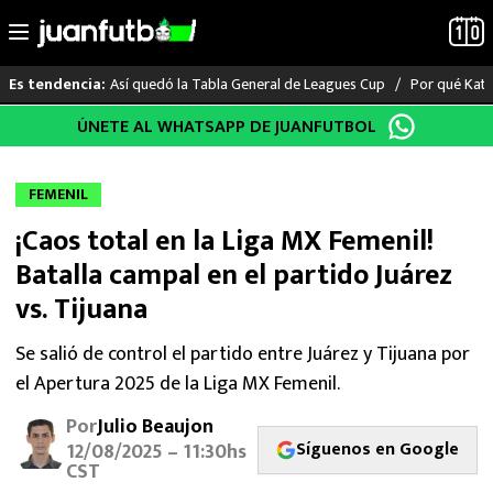
Así quedó la Tabla General de Leagues Cup
Por qué Katia
Es tendencia:
Saltar
ÚNETE AL WHATSAPP DE JUANFUTBOL
LO ÚLTIMO
al
contenido
LIGA MX
FEMENIL
¡Caos total en la Liga MX Femenil!
RAYADOS
Batalla campal en el partido Juárez
PUMAS
vs. Tijuana
ATLANTE
Se salió de control el partido entre Juárez y Tijuana por
el Apertura 2025 de la Liga MX Femenil.
SELECCIÓN MEXICANA
Por
Julio Beaujon
Síguenos en Google
12/08/2025 – 11:30hs
FUTBOL INTERNACIONAL
CST