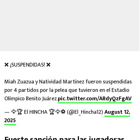
❌ ¡SUSPENDIDAS! ❌
Miah Zuazua y Natividad Martínez fueron suspendidas
por 4 partidos por la pelea que tuvieron en el Estadio
Olímpico Benito Juárez.
pic.twitter.com/ARdyQzFgAV
— 🦅🏆 El HINCHA 🏆🦅⚽ (@El_Hincha12)
August 12,
2025
Fuerte sanción para las jugadoras