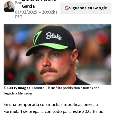
Por
MEXICANOS EN EL EXTRANJERO
Garcia
Síguenos en Google
01/02/2025 – 20:02hs
FUTBOL ESTUFA
CST
FÓRMULA 1
BOXEO
LIGA MX
NFL
©
Getty Images
Fórmula 1: la insólita prohibición a Bottas en su
llegada a Mercedes
En una temporada con muchas modificaciones, la
Fórmula 1 se prepara con todo para este 2025. Es por