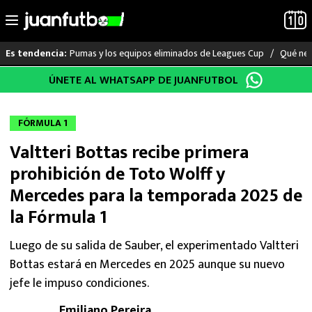
Pumas y los equipos eliminados de Leagues Cup
Qué nec
Es tendencia:
Saltar
ÚNETE AL WHATSAPP DE JUANFUTBOL
LO ÚLTIMO
al
contenido
LIGA MX
FÓRMULA 1
Valtteri Bottas recibe primera
RAYADOS
prohibición de Toto Wolff y
PUMAS
Mercedes para la temporada 2025 de
la Fórmula 1
ATLANTE
Luego de su salida de Sauber, el experimentado Valtteri
SELECCIÓN MEXICANA
Bottas estará en Mercedes en 2025 aunque su nuevo
jefe le impuso condiciones.
FUTBOL INTERNACIONAL
Emiliano Pereira