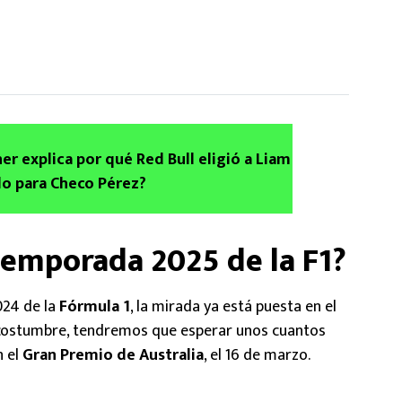
er explica por qué Red Bull eligió a Liam
o para Checo Pérez?
 temporada 2025 de la F1?
024 de la
Fórmula 1
, la mirada ya está puesta en el
costumbre, tendremos que esperar unos cuantos
n el
Gran Premio de Australia
, el 16 de marzo.