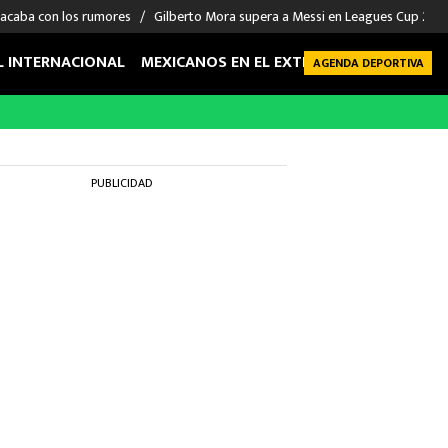
 acaba con los rumores
Gilberto Mora supera a Messi en Leagues Cup 2026: 
L INTERNACIONAL
MEXICANOS EN EL EXTRANJERO
FUTBOL 
AGENDA DEPORTIVA
PUBLICIDAD