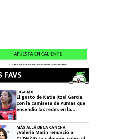
S FAVS
LIGA MX
El gesto de Katia Itzel García
con la camiseta de Pumas que
encendió las redes en la
Leagues Cup 2026
MÁS ALLÁ DE LA CANCHA
¿Valeria Marin renunció a
TUDN? Esto sabemos sobre el