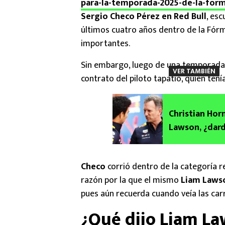
para-la-temporada-2025-de-la-form
Sergio Checo Pérez en Red Bull
, es
últimos cuatro años dentro de la Fórmu
importantes.
Sin embargo, luego de una temporad
VER TAMBIÉN
contrato del piloto tapatío, quien te
Christian Horn
Lawson, ¿dard
Checo
corrió dentro de la categoría 
razón por la que el mismo
Liam Laws
pues aún recuerda cuando veía las car
¿Qué dijo Liam La