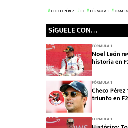
CHECO PÉREZ
F1
FÓRMULA 1
LIAM L
SíGUELE CON…
FÓRMULA 1
Noel León rev
historia en F
FÓRMULA 1
Checo Pérez f
triunfo en F2
FÓRMULA 1
Histórico: To