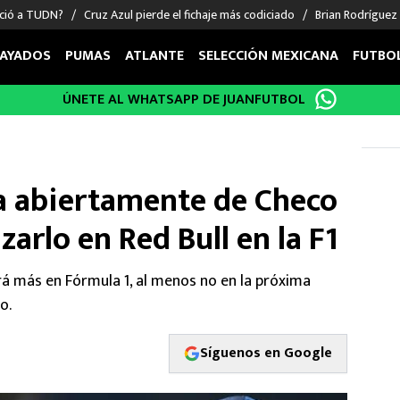
nció a TUDN?
Cruz Azul pierde el fichaje más codiciado
Brian Rodríguez
AYADOS
PUMAS
ATLANTE
SELECCIÓN MEXICANA
FUTBO
ÚNETE AL WHATSAPP DE JUANFUTBOL
OS EN EL EXTRANJERO
FIGURAS
DEPORTES
cias
Keylor Navas
MMA UFC
énez
Chicharito Hernández
Fórmula 1
a abiertamente de Checo
choa
Sergio Ramos
Boxeo
uerta
Giorgos Giakoumakis
Béisbol
zarlo en Red Bull en la F1
varez
André Jardine
NFL
o Giménez
NBA
á más en Fórmula 1, al menos no en la próxima
 Huescas
Más deportes
o.
Síguenos en Google