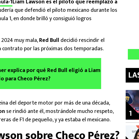
ula-1
Liam Lawson es el piloto que reemplazó a
cudería que defendió el piloto mexicano durante los
la 1, en donde brilló y consiguió logros
a 2024 muy mala,
Red Bull
decidió rescindir el
nía contrato por las próximas dos temporadas.
er explica por qué Red Bull eligió a Liam
LA
o para Checo Pérez?
reina del deporte motor por más de una década,
on
se rindió ante él, mostrándole mucho respeto,
1
reras de F1 de pequeño, y ya estaba el mexicano.
wson sobre Checo Pérez?