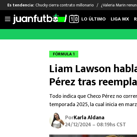
Chucky cierra contrato millonario
¿Valeria Marin renu
Es tendencia:
LO ÚLTIMO
LIGA MX
R
Saltar
al
LIGA MX
FUT INTERNACIONAL
MEXICAN
contenido
Las Noticias
Las Noticias
Las Noti
FÓRMULA 1
Club América
Selección Mexicana
Raúl Jim
Liam Lawson habl
Cruz Azul
Champions League
Memo O
Pumas
Europa League
Chino H
Pérez tras reempla
Rayados
Real Madrid
Edson Ál
Chivas de Guadalajara
Barcelona
Santiag
Todo indica que Checo Pérez no correr
Atlante
Rodrigo
temporada 2025, la cual inicia en marz
Liga MX Femenil
Por
Karla Aldana
24/12/2024 – 08:19hs CST