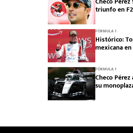
Checo Pérez f
triunfo en F2
FÓRMULA 1
Histórico: To
mexicana en
FÓRMULA 1
Checo Pérez 
su monoplaz