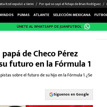
tia Itzel expulsó a Varini
Por qué se cayó el fichaje de Brian Rodríguez
AYADOS
PUMAS
ATLANTE
SELECCIÓN MEXICANA
FUTBO
ÚNETE AL WHATSAPP DE JUANFUTBOL
OS EN EL EXTRANJERO
FIGURAS
DEPORTES
cias
Keylor Navas
MMA UFC
énez
Chicharito Hernández
Fórmula 1
: papá de Checo Pérez
choa
Sergio Ramos
Boxeo
uerta
Giorgos Giakoumakis
Béisbol
su futuro en la Fórmula 1
varez
André Jardine
NFL
o Giménez
NBA
pistas sobre el futuro de su hijo en la Fórmula 1. ¿Se
 Huescas
Más deportes
Síguenos en Google