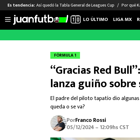
Así quedó la Tabla General de Leagues Cup
Por qué Ka
Es tendencia:
LO ÚLTIMO
LIGA MX
R
Saltar
al
LIGA MX
FUT INTERNACIONAL
MEXICAN
contenido
Las Noticias
Las Noticias
Las Noti
FÓRMULA 1
Club América
Selección Mexicana
Raúl Jim
“Gracias Red Bull”
Cruz Azul
Champions League
Memo O
Pumas
Europa League
Chino H
lanza guiño sobre 
Rayados
Real Madrid
Edson Ál
Chivas de Guadalajara
Barcelona
Santiag
El padre del piloto tapatío dio algunas 
Atlante
Rodrigo
queda o se va?
Liga MX Femenil
Por
Franco Rossi
05/12/2024 – 12:09hs CST