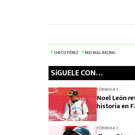
CHECO PÉREZ
RED BULL RACING
SíGUELE CON…
FÓRMULA 1
Noel León rev
historia en F
FÓRMULA 1