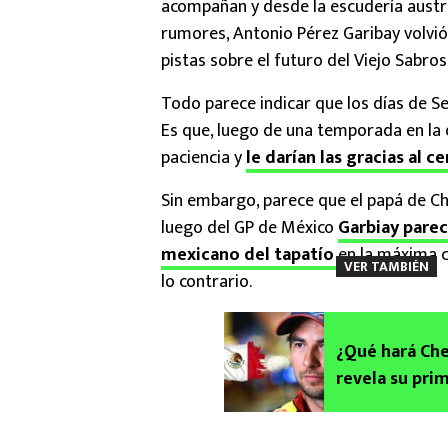
acompañan y desde la escudería austrí
rumores, Antonio Pérez Garibay volvió
pistas sobre el futuro del Viejo Sabroso
Todo parece indicar que los días de Ser
Es que, luego de una temporada en la q
paciencia y
le darían las gracias al ce
Sin embargo, parece que el papá de Ch
luego del GP de México
Garbiay parec
mexicano del tapatío
en la máxima 
VER TAMBIÉN
lo contrario.
¿Qué hará Che
revela su pri