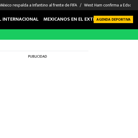
México respalda a Infantino al frente de FIFA
West Ham confirma a Edson Á
L INTERNACIONAL
MEXICANOS EN EL EXTRANJERO
FUTBOL 
AGENDA DEPORTIVA
PUBLICIDAD