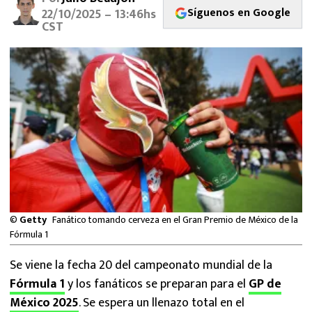
MEXICANOS EN EL EXTRANJERO
Síguenos en Google
22/10/2025 – 13:46hs
CST
FUTBOL ESTUFA
FÓRMULA 1
BOXEO
LIGA MX
NFL
©
Getty
Fanático tomando cerveza en el Gran Premio de México de la
Fórmula 1
Se viene la fecha 20 del campeonato mundial de la
Fórmula 1
y los fanáticos se preparan para el
GP de
México 2025
. Se espera un llenazo total en el