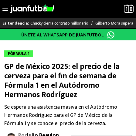
Chucky cierra contrato millonario
Gilberto Mora supera a
Es tendencia:
Saltar
ÚNETE AL WHATSAPP DE JUANFUTBOL
LO ÚLTIMO
al
contenido
LIGA MX
FÓRMULA 1
GP de México 2025: el precio de la
RAYADOS
cerveza para el fin de semana de
PUMAS
Fórmula 1 en el Autódromo
Hermanos Rodríguez
ATLANTE
Se espera una asistencia masiva en el Autódromo
SELECCIÓN MEXICANA
Hermanos Rodríguez para el GP de México de la
Fórmula 1 y se conoce el precio de la cerveza.
FUTBOL INTERNACIONAL
Por
Julio Beaujon