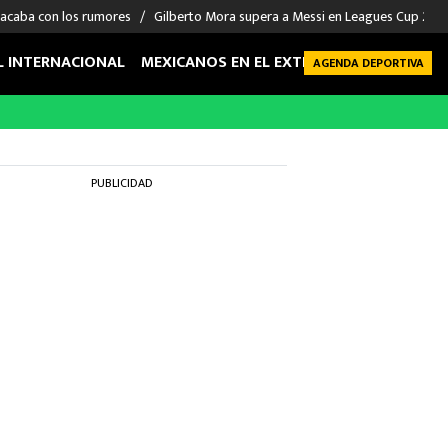
 acaba con los rumores
Gilberto Mora supera a Messi en Leagues Cup 2026: 
L INTERNACIONAL
MEXICANOS EN EL EXTRANJERO
FUTBOL 
AGENDA DEPORTIVA
PUBLICIDAD