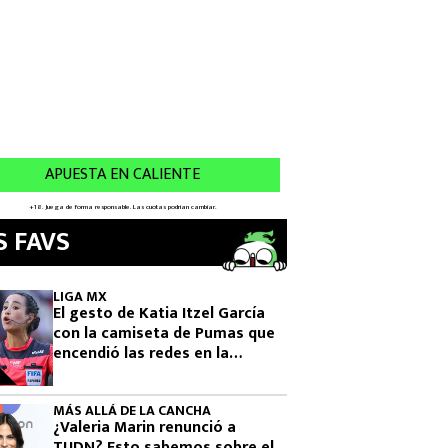
S FAVS
LIGA MX
El gesto de Katia Itzel García
con la camiseta de Pumas que
encendió las redes en la
Leagues Cup 2026
MÁS ALLÁ DE LA CANCHA
¿Valeria Marin renunció a
TUDN? Esto sabemos sobre el