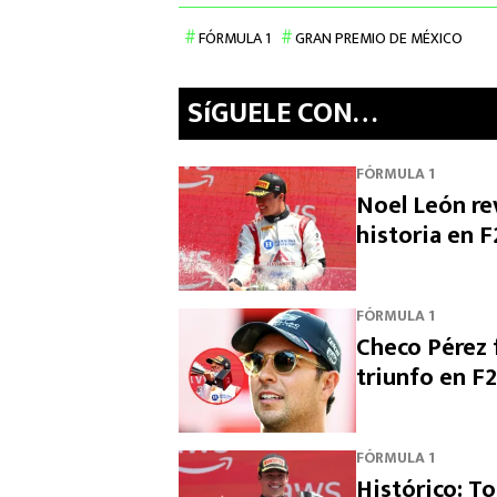
FÓRMULA 1
GRAN PREMIO DE MÉXICO
SíGUELE CON…
FÓRMULA 1
Noel León rev
historia en F
FÓRMULA 1
Checo Pérez f
triunfo en F2
FÓRMULA 1
Histórico: To