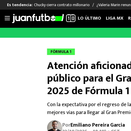
Chucky cierra contrato millonario
¿Valeria Marin renu
Es tendencia:
LO ÚLTIMO
LIGA MX
R
Saltar
al
LIGA MX
FUT INTERNACIONAL
MEXICAN
contenido
Las Noticias
Las Noticias
Las Noti
FÓRMULA 1
Club América
Selección Mexicana
Raúl Jim
Atención aficionad
Cruz Azul
Champions League
Memo O
Pumas
Europa League
Chino H
público para el G
Rayados
Real Madrid
Edson Ál
2025 de Fórmula 1
Chivas de Guadalajara
Barcelona
Santiag
Atlante
Rodrigo
Con la expectativa por el regreso de l
Liga MX Femenil
mejores vías para llegar al Gran Prem
Por
Emiliano Pereira Garcia