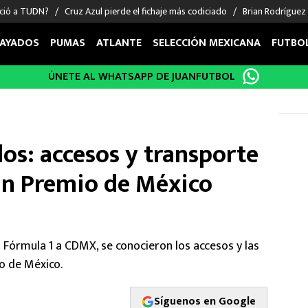
nció a TUDN?
Cruz Azul pierde el fichaje más codiciado
Brian Rodríguez
AYADOS
PUMAS
ATLANTE
SELECCIÓN MEXICANA
FUTBO
ÚNETE AL WHATSAPP DE JUANFUTBOL
OS EN EL EXTRANJERO
FIGURAS
DEPORTES
cias
Keylor Navas
MMA UFC
énez
Chicharito Hernández
Fórmula 1
os: accesos y transporte
choa
Sergio Ramos
Boxeo
uerta
Giorgos Giakoumakis
Béisbol
ran Premio de México
varez
André Jardine
NFL
o Giménez
NBA
 Huescas
Más deportes
a Fórmula 1 a CDMX, se conocieron los accesos y las
io de México.
Síguenos en Google