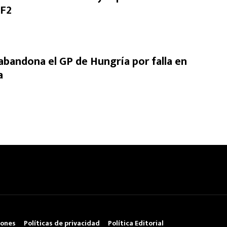
 F2
abandona el GP de Hungría por falla en
a
iones
Políticas de privacidad
Política Editorial