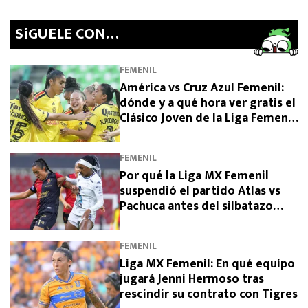
SíGUELE CON…
FEMENIL
América vs Cruz Azul Femenil:
dónde y a qué hora ver gratis el
Clásico Joven de la Liga Femenil
BBVA
FEMENIL
Por qué la Liga MX Femenil
suspendió el partido Atlas vs
Pachuca antes del silbatazo
final
FEMENIL
Liga MX Femenil: En qué equipo
jugará Jenni Hermoso tras
rescindir su contrato con Tigres