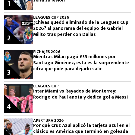
sería su lesión
1
LEAGUES CUP 2026
¿Chivas quedó eliminado de la Leagues Cup
2026? El panorama del equipo de Gabriel
Milito tras perder con Dallas
2
FICHAJES 2026
Mientras Milan pagó €35 millones por
Santiago Giménez, esta es la sorprendente
cifra que pide para dejarlo salir
3
LEAGUES CUP
Inter Miami vs Rayados de Monterrey:
Rodrigo de Paul anota y dedica gol a Messi
4
APERTURA 2026
Por qué Cruz Azul aplicó la tarjeta azul en el
clásico vs América que terminó en goleada