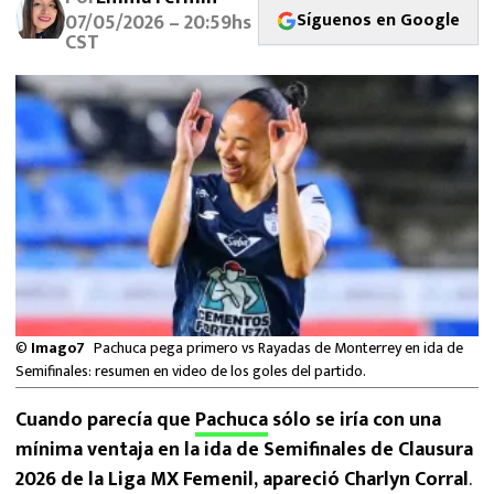
MEXICANOS EN EL EXTRANJERO
Síguenos en Google
07/05/2026 – 20:59hs
CST
FUTBOL ESTUFA
FÓRMULA 1
BOXEO
LIGA MX
NFL
©
Imago7
Pachuca pega primero vs Rayadas de Monterrey en ida de
Semifinales: resumen en video de los goles del partido.
Cuando parecía que
Pachuca
sólo se iría con una
mínima ventaja en la ida de Semifinales de Clausura
2026 de la Liga MX Femenil, apareció Charlyn Corral
.