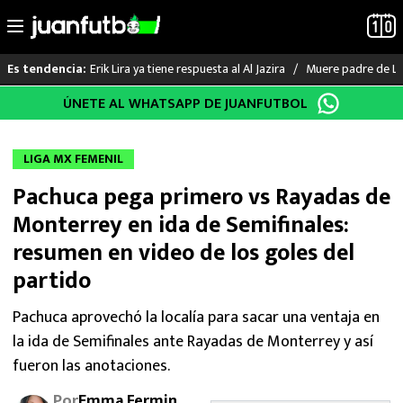
Erik Lira ya tiene respuesta al Al Jazira
Muere padre de Li
Es tendencia:
Saltar
ÚNETE AL WHATSAPP DE JUANFUTBOL
LO ÚLTIMO
al
contenido
LIGA MX
LIGA MX FEMENIL
Pachuca pega primero vs Rayadas de
RAYADOS
Monterrey en ida de Semifinales:
PUMAS
resumen en video de los goles del
partido
ATLANTE
Pachuca aprovechó la localía para sacar una ventaja en
SELECCIÓN MEXICANA
la ida de Semifinales ante Rayadas de Monterrey y así
fueron las anotaciones.
FUTBOL INTERNACIONAL
Por
Emma Fermin