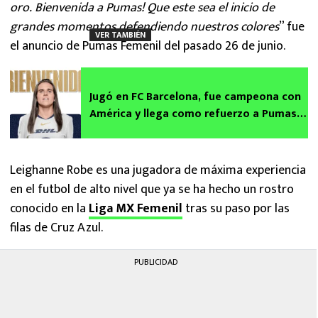
oro. Bienvenida a Pumas! Que este sea el inicio de
grandes momentos defendiendo nuestros colores
” fue
VER TAMBIÉN
el anuncio de Pumas Femenil del pasado 26 de junio.
Jugó en FC Barcelona, fue campeona con
América y llega como refuerzo a Pumas:
Quién es Andrea Pereira
Leighanne Robe es una jugadora de máxima experiencia
en el futbol de alto nivel que ya se ha hecho un rostro
conocido en la
Liga MX Femenil
tras su paso por las
filas de Cruz Azul.
PUBLICIDAD