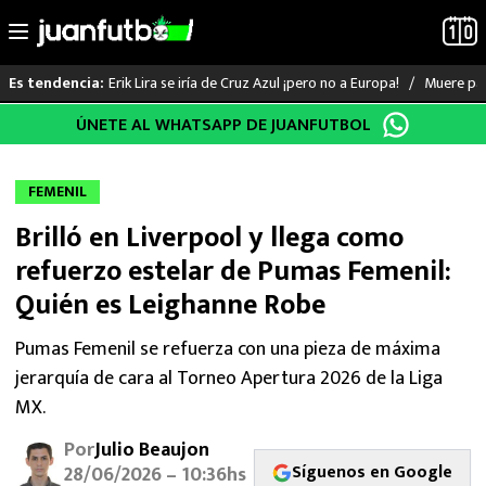
Erik Lira se iría de Cruz Azul ¡pero no a Europa!
Muere pad
Es tendencia:
Saltar
ÚNETE AL WHATSAPP DE JUANFUTBOL
LO ÚLTIMO
al
contenido
LIGA MX
FEMENIL
Brilló en Liverpool y llega como
RAYADOS
refuerzo estelar de Pumas Femenil:
PUMAS
Quién es Leighanne Robe
ATLANTE
Pumas Femenil se refuerza con una pieza de máxima
jerarquía de cara al Torneo Apertura 2026 de la Liga
SELECCIÓN MEXICANA
MX.
Por
Julio Beaujon
FUTBOL INTERNACIONAL
Síguenos en Google
28/06/2026 – 10:36hs