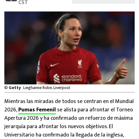
CST
MEXICANOS EN EL EXTRANJERO
FUTBOL ESTUFA
FÓRMULA 1
BOXEO
LIGA MX
NFL
©
Getty
Leighanne Robe, Liverpool
Mientras las miradas de todos se centran en el Mundial
2026,
Pumas Femenil
se alista para afrontar el Torneo
Apertura 2026 y ha confirmado un refuerzo de máxima
jerarquía para afrontar los nuevos objetivos. El
Universitario ha confirmado la llegada de la inglesa,