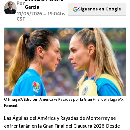
Por
MEXICANOS EN EL EXTRANJERO
Garcia
Síguenos en Google
11/05/2026 – 19:04hs
FUTBOL ESTUFA
CST
FÓRMULA 1
BOXEO
LIGA MX
NFL
©
Imago7/Edición
América vs Rayadas por la Gran Final de la Liga MX
Femenil.
Las Águilas del América y Rayadas de Monterrey se
enfrentarán en la Gran Final del Clausura 2026. Desde