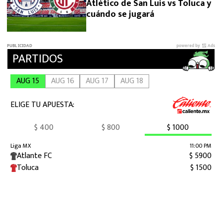
Atlético de San Luis vs Toluca y
cuándo se jugará