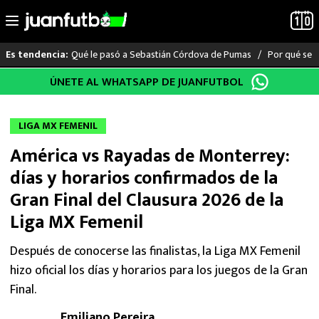
Qué le pasó a Sebastián Córdova de Pumas
Por qué se s
Es tendencia:
Saltar
ÚNETE AL WHATSAPP DE JUANFUTBOL
LO ÚLTIMO
al
contenido
LIGA MX
LIGA MX FEMENIL
América vs Rayadas de Monterrey:
RAYADOS
días y horarios confirmados de la
PUMAS
Gran Final del Clausura 2026 de la
Liga MX Femenil
ATLANTE
Después de conocerse las finalistas, la Liga MX Femenil
SELECCIÓN MEXICANA
hizo oficial los días y horarios para los juegos de la Gran
Final.
FUTBOL INTERNACIONAL
Emiliano Pereira